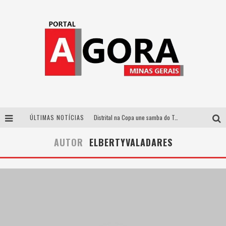
ÚLTIMAS NOTÍCIAS
Distrital na Copa une samba do Trem dos Onze, acervo do Museu do Mineirão e transmissão em 4K para duelo contra o Haiti
Votação popular no G1 vai definir qual artista do palco Talentos da Terra se apresentará no palco principal do Pedro Leopoldo Rodeio Show em 2027
AUTOR
ELBERTYVALADARES
Cidade Junina abre as portas para toda a família com a “Cidadezinha” neste sábado
Zeca Baleiro e Swami Jr. estreiam em Belo Horizonte o show em homenagem a Dolores Duran, marcando o encerramento da edição comemorativa dos dez anos do projeto “Uma voz, um instrumento”