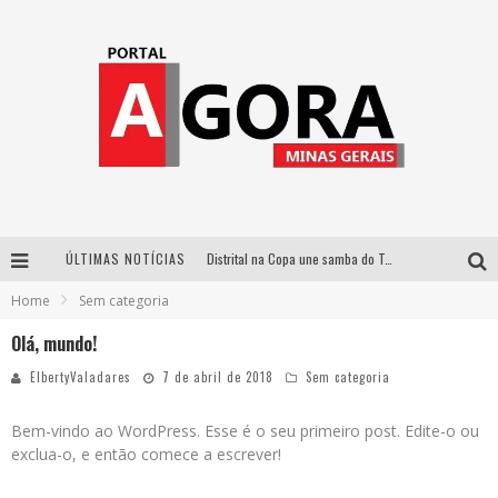
ÚLTIMAS NOTÍCIAS
Distrital na Copa une samba do Trem dos Onze, acervo do Museu do Mineirão e transmissão em 4K para duelo contra o Haiti
Home
Sem categoria
Votação popular no G1 vai definir qual artista do palco Talentos da Terra se apresentará no palco principal do Pedro Leopoldo Rodeio Show em 2027
Olá, mundo!
Cidade Junina abre as portas para toda a família com a “Cidadezinha” neste sábado
ElbertyValadares
7 de abril de 2018
Sem categoria
Zeca Baleiro e Swami Jr. estreiam em Belo Horizonte o show em homenagem a Dolores Duran, marcando o encerramento da edição comemorativa dos dez anos do projeto “Uma voz, um instrumento”
Bem-vindo ao WordPress. Esse é o seu primeiro post. Edite-o ou
exclua-o, e então comece a escrever!