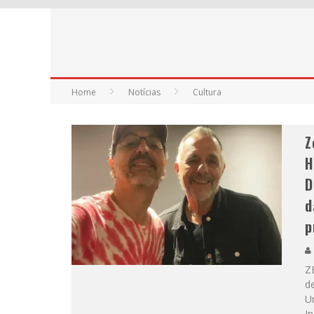
Home
Notícias
Cultura
Z
H
D
d
p
Z
de
U
In