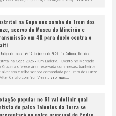
LEIA MAIS...
istrital na Copa une samba do Trem dos
nze, acervo do Museu do Mineirão e
ransmissão em 4K para duelo contra o
aiti
Felipe de Jesus
17 de junho de 2026
Cultura
,
Notícias
istrital na Copa 2026 - Kim Ladeira. Evento no Mercado
o Cruzeiro oferece área reservada com mesas, banheiros
e alvenaria e trilha sonora comandada por Trem dos Onze
After Cafofo com Yuri Vieira
...
LEIA MAIS...
otação popular no G1 vai definir qual
rtista do palco Talentos da Terra se
presentará no palco principal do Pedro