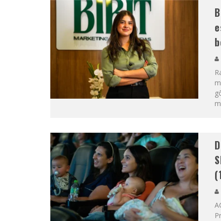
B
e
b
Ra
mo
g
m
D
S
(
A
P