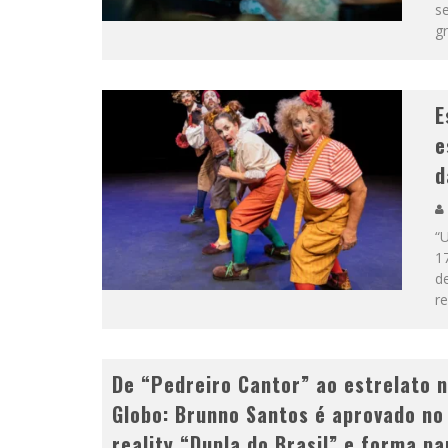
se
gr
E
e
d
“
1
d
r
De “Pedreiro Cantor” ao estrelato 
Globo: Brunno Santos é aprovado no
reality “Dupla do Brasil” e forma pa