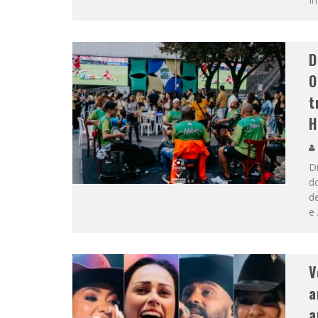
D
O
t
H
D
d
d
e 
V
a
a