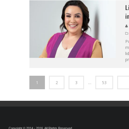
L
i
Po
m
li
p
1
2
3
…
53
Copyright © 2014 - 2016. All Rights Reserved.