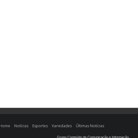
Home
Notícias
Esportes
Variedades
Últimas Notícias
Grupo Conteúdo de Comunicação e Informação