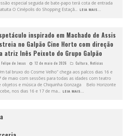
ssão especial seguida de bate-papo terá cota de entrada
atuita O Cinépolis do Shopping Estaçã
...
LEIA MAIS...
spetáculo inspirado em Machado de Assis
streia no Galpão Cine Horto com direção
a atriz Inês Peixoto do Grupo Galpão
Felipe de Jesus
12 de maio de 2026
Cultura
,
Notícias
Um tal bruxo do Cosme Velho” chega aos palcos dias 16 e
7 de maio com sessões para todas as idades com teatro
e objetos e música de Chiquinha Gonzaga Belo Horizonte
ecebe, nos dias 16 e 17 de ma
...
LEIA MAIS...
na
rceria