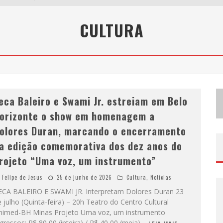
V
OTAÇÃO POPULAR NO G1 VAI DEFINIR QUAL ARTISTA DO PALCO TALENTOS DA TERRA SE APRESENTARÁ NO PALCO PRINCIPAL DO PEDRO LEOPOLDO RODEIO SHOW EM 2027
CULTURA
C
IDADE JUNINA ABRE AS PORTAS PARA TODA A FAMÍLIA COM A “CIDADEZINHA” NESTE SÁBADO
Z
ECA BALEIRO E SWAMI JR. ESTREIAM EM BELO HORIZONTE O SHOW EM HOMENAGEM A DOLORES DURAN, MARCANDO O ENCERRAMENTO DA EDIÇÃO COMEMORATIVA DOS DEZ ANOS DO PROJETO “UMA VOZ, UM INSTRUMENTO”
eca Baleiro e Swami Jr. estreiam em Belo
orizonte o show em homenagem a
olores Duran, marcando o encerramento
a edição comemorativa dos dez anos do
rojeto “Uma voz, um instrumento”
Felipe de Jesus
25 de junho de 2026
Cultura
,
Notícias
ECA BALEIRO E SWAMI JR. Interpretam Dolores Duran 23
 julho (Quinta-feira) – 20h Teatro do Centro Cultural
nimed-BH Minas Projeto Uma voz, um instrumento
gressos: R$ 80,00 (inteira) / R$ 40,00 (meia)
...