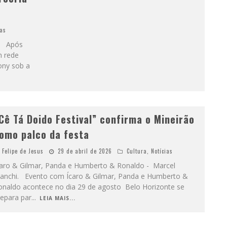
ias
a. Após
m rede
ony sob a
Cê Tá Doido Festival” confirma o Mineirão
omo palco da festa
Felipe de Jesus
29 de abril de 2026
Cultura
,
Notícias
caro & Gilmar, Panda e Humberto & Ronaldo - Marcel
ianchi. Evento com Ícaro & Gilmar, Panda e Humberto &
onaldo acontece no dia 29 de agosto Belo Horizonte se
repara par
...
LEIA MAIS...