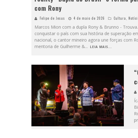
com Rony
Felipe de Jesus
4 de maio de 2026
Cultura
,
Notíc
Marcos Mion com a dupla Rony & Brunno - Trouv
conquistar o país com sua história de superação e
nacional, o cantor mineiro agora une forças com R
mentoria de Guilherme &
...
LEIA MAIS...
“
c
Í
B
R
p