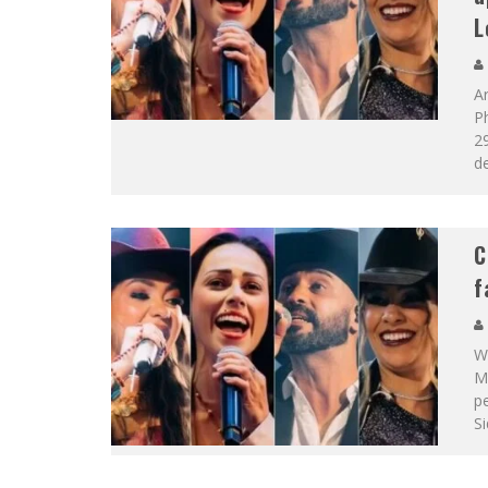
L
Ar
Ph
2
d
C
f
W
Mi
p
Si