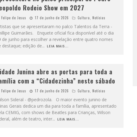
eopoldo Rodeio Show em 2027
Felipe de Jesus
17 de junho de 2026
Cultura
,
Notícias
tistas que se apresentaram no palco Talentos da Terra -
illipe Guimarães. Enquete oficial fica disponível até o dia
9 de junho para escolher a revelação entre quatro nomes
e destaque; edição de
...
LEIA MAIS...
idade Junina abre as portas para toda a
amília com a “Cidadezinha” neste sábado
Felipe de Jesus
17 de junho de 2026
Cultura
,
Notícias
ilson Sideral - @pedrozola. O maior evento junino de
nas Gerais dedica um dia para toda a família, apresentado
ela CEMIG, com shows de Beatles para Crianças, Wilson
deral, além de teatro, inter
...
LEIA MAIS...