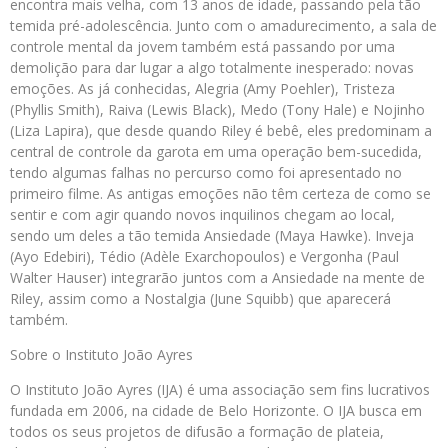
encontra mais velha, com 13 anos de idade, passando pela tão
temida pré-adolescência. Junto com o amadurecimento, a sala de
controle mental da jovem também está passando por uma
demolição para dar lugar a algo totalmente inesperado: novas
emoções. As já conhecidas, Alegria (Amy Poehler), Tristeza
(Phyllis Smith), Raiva (Lewis Black), Medo (Tony Hale) e Nojinho
(Liza Lapira), que desde quando Riley é bebê, eles predominam a
central de controle da garota em uma operação bem-sucedida,
tendo algumas falhas no percurso como foi apresentado no
primeiro filme. As antigas emoções não têm certeza de como se
sentir e com agir quando novos inquilinos chegam ao local,
sendo um deles a tão temida Ansiedade (Maya Hawke). Inveja
(Ayo Edebiri), Tédio (Adèle Exarchopoulos) e Vergonha (Paul
Walter Hauser) integrarão juntos com a Ansiedade na mente de
Riley, assim como a Nostalgia (June Squibb) que aparecerá
também.
Sobre o Instituto João Ayres
O Instituto João Ayres (IJA) é uma associação sem fins lucrativos
fundada em 2006, na cidade de Belo Horizonte. O IJA busca em
todos os seus projetos de difusão a formação de plateia,