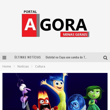
ÚLTIMAS NOTÍCIAS
Distrital na Copa une samba do Trem dos Onze, acervo do Museu do Mineirão e transmissão em 4K para duelo contra o Haiti
Home
Notícias
Cultura
Votação popular no G1 vai definir qual artista do palco Talentos da Terra se apresentará no palco principal do Pedro Leopoldo Rodeio Show em 2027
Cidade Junina abre as portas para toda a família com a “Cidadezinha” neste sábado
Zeca Baleiro e Swami Jr. estreiam em Belo Horizonte o show em homenagem a Dolores Duran, marcando o encerramento da edição comemorativa dos dez anos do projeto “Uma voz, um instrumento”