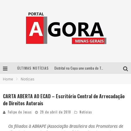
ÚLTIMAS NOTÍCIAS
Distrital na Copa une samba do Trem dos Onze, acervo do Museu do Mineirão e transmissão em 4K para duelo contra o Haiti
Home
Notícias
Votação popular no G1 vai definir qual artista do palco Talentos da Terra se apresentará no palco principal do Pedro Leopoldo Rodeio Show em 2027
Cidade Junina abre as portas para toda a família com a “Cidadezinha” neste sábado
CARTA ABERTA AO ECAD – Escritório Central de Arrecadação
de Direitos Autorais
Zeca Baleiro e Swami Jr. estreiam em Belo Horizonte o show em homenagem a Dolores Duran, marcando o encerramento da edição comemorativa dos dez anos do projeto “Uma voz, um instrumento”
Felipe de Jesus
29 de abril de 2018
Notícias
Os filiados à ABRAPE (Associação Brasileira dos Promotores de