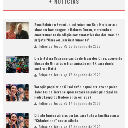
+ NOTÍCIAS
Zeca Baleiro e Swami Jr. estreiam em Belo Horizonte o
show em homenagem a Dolores Duran, marcando o
encerramento da edição comemorativa dos dez anos do
projeto “Uma voz, um instrumento”
Felipe de Jesus
25 de junho de 2026
Distrital na Copa une samba do Trem dos Onze, acervo do
Museu do Mineirão e transmissão em 4K para duelo
contra o Haiti
Felipe de Jesus
17 de junho de 2026
Votação popular no G1 vai definir qual artista do palco
Talentos da Terra se apresentará no palco principal do
Pedro Leopoldo Rodeio Show em 2027
Felipe de Jesus
17 de junho de 2026
Cidade Junina abre as portas para toda a família com a
“Cidadezinha” neste sábado
Felipe de Jesus
17 de junho de 2026