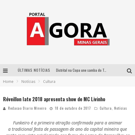
ÚLTIMAS NOTÍCIAS
Distrital na Copa une samba do Trem dos Onze, acervo do Museu do Mineirão e transmissão em 4K para duelo contra o Haiti
Home
Notícias
Cultura
Votação popular no G1 vai definir qual artista do palco Talentos da Terra se apresentará no palco principal do Pedro Leopoldo Rodeio Show em 2027
Cidade Junina abre as portas para toda a família com a “Cidadezinha” neste sábado
Réveillon Iate 2018 apresenta show de MC Livinho
Zeca Baleiro e Swami Jr. estreiam em Belo Horizonte o show em homenagem a Dolores Duran, marcando o encerramento da edição comemorativa dos dez anos do projeto “Uma voz, um instrumento”
Redacao Diario Mineiro
18 de outubro de 2017
Cultura
,
Notícias
Funkeiro é a primeira atração confirmada para a animar
a tradicional festa de passagem de ano da capital mineira que