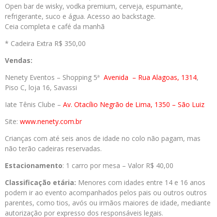
Open bar de wisky, vodka premium, cerveja, espumante,
refrigerante, suco e água. Acesso ao backstage.
Ceia completa e café da manhã
* Cadeira Extra R$ 350,00
Vendas:
Nenety Eventos – Shopping 5ª
Avenida
– Rua Alagoas, 1314
,
Piso C, loja 16, Savassi
Iate Tênis Clube –
Av. Otacílio Negrão de Lima, 1350 – São Luiz
Site:
www.nenety.com.br
Crianças com até seis anos de idade no colo não pagam, mas
não terão cadeiras reservadas.
Estacionamento
: 1 carro por mesa – Valor R$ 40,00
Classificação etária:
Menores com idades entre 14 e 16 anos
podem ir ao evento acompanhados pelos pais ou outros outros
parentes, como tios, avós ou irmãos maiores de idade, mediante
autorização por expresso dos responsáveis legais.