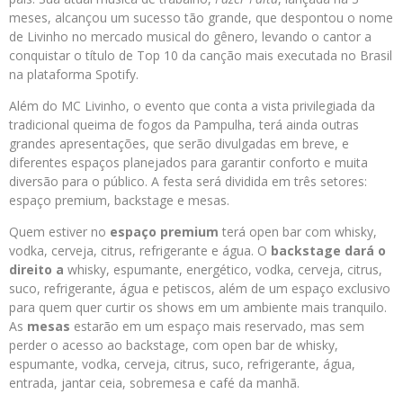
meses, alcançou um sucesso tão grande, que despontou o nome
de Livinho no mercado musical do gênero, levando o cantor a
conquistar o título de Top 10 da canção mais executada no Brasil
na plataforma Spotify.
Além do MC Livinho, o evento que conta a vista privilegiada da
tradicional queima de fogos da Pampulha, terá ainda outras
grandes apresentações, que serão divulgadas em breve, e
diferentes espaços planejados para garantir conforto e muita
diversão para o público. A festa será dividida em três setores:
espaço premium, backstage e mesas.
Quem estiver no
espaço
premium
terá open bar com whisky,
vodka, cerveja, citrus, refrigerante e água. O
backstage
dará o
direito a
whisky, espumante, energético, vodka, cerveja, citrus,
suco, refrigerante, água e petiscos, além de um espaço exclusivo
para quem quer curtir os shows em um ambiente mais tranquilo.
As
mesas
estarão em um espaço mais reservado, mas sem
perder o acesso ao backstage, com open bar de whisky,
espumante, vodka, cerveja, citrus, suco, refrigerante, água,
entrada, jantar ceia, sobremesa e café da manhã.