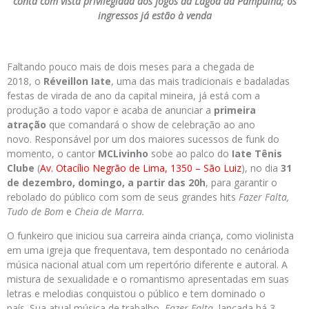
conta com vista privilegiada aos fogos da Lagoa da Pampulha; os
ingressos já estão à venda
Faltando pouco mais de dois meses para a chegada de
2018, o
Réveillon Iate
, uma das mais tradicionais e badaladas
festas de virada de ano da capital mineira, já está com a
produção a todo vapor e acaba de anunciar a
primeira
atração
que comandará o show de celebração ao ano
novo. Responsável por um dos maiores sucessos de funk do
momento, o cantor
MCLivinho
sobe ao palco do
Iate Tênis
Clube
(
Av. Otacílio Negrão de Lima, 1350 – São Luiz
), no dia
31
de dezembro
, domingo, a partir das
20h
, para garantir o
rebolado do público com som de seus grandes hits
Fazer Falta,
Tudo de Bom
e
Cheia de Marra.
O funkeiro que iniciou sua carreira ainda criança, como violinista
em uma igreja que frequentava, tem despontado no cenárioda
música nacional atual com um repertório diferente e autoral. A
mistura de sexualidade e o romantismo apresentadas em suas
letras e melodias conquistou o público e tem dominado o
país. Sua atual música de trabalho,
Fazer Falta
, lançada há 3