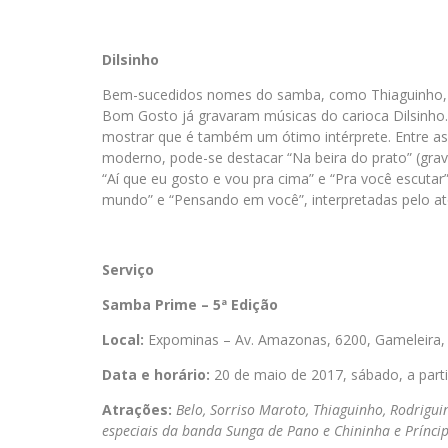
Dilsinho
Bem-sucedidos nomes do samba, como Thiaguinho, A
Bom Gosto já gravaram músicas do carioca Dilsinho.
mostrar que é também um ótimo intérprete. Entre as
moderno, pode-se destacar “Na beira do prato” (gra
“Aí que eu gosto e vou pra cima” e “Pra você escuta
mundo” e “Pensando em você”, interpretadas pelo ato
Serviço
Samba Prime – 5ª Edição
Local:
Expominas – Av. Amazonas, 6200, Gameleira,
Data e horário:
20 de maio de 2017, sábado, a parti
Atrações:
Belo, Sorriso Maroto, Thiaguinho, Rodrigui
especiais da banda Sunga de Pano e Chininha e Prínci