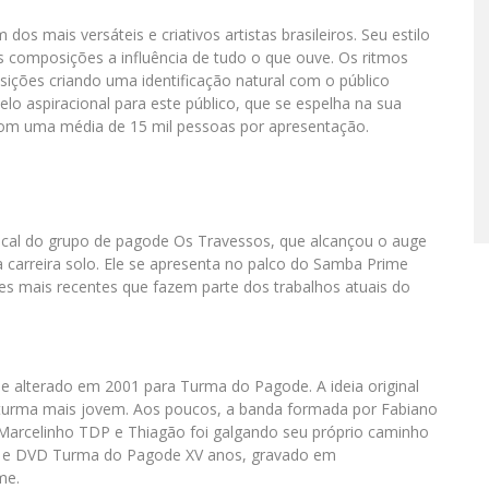
os mais versáteis e criativos artistas brasileiros. Seu estilo
s composições a influência de tudo o que ouve. Os ritmos
ições criando uma identificação natural com o público
lo aspiracional para este público, que se espelha na sua
 com uma média de 15 mil pessoas por apresentação.
cal do grupo de pagode Os Travessos, que alcançou o auge
 carreira solo. Ele se apresenta no palco do Samba Prime
es mais recentes que fazem parte dos trabalhos atuais do
 alterado em 2001 para Turma do Pagode. A ideia original
turma mais jovem. Aos poucos, a banda formada por Fabiano
o, Marcelinho TDP e Thiagão foi galgando seu próprio caminho
CD e DVD Turma do Pagode XV anos, gravado em
me.