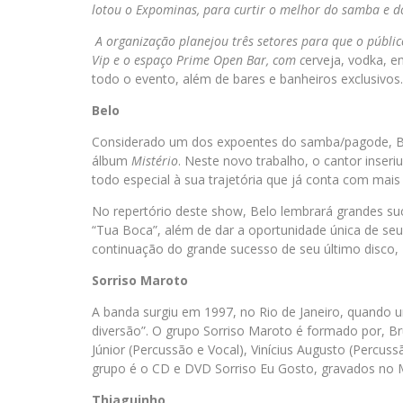
lotou o Expominas, para curtir o melhor do samba e d
A organização planejou três setores para que o públic
Vip e o espaço Prime Open Bar,
com c
erveja, vodka, en
todo o evento, além de bares e banheiros exclusivos.
Belo
Considerado um dos expoentes do samba/pagode, B
álbum
Mistério
. Neste novo trabalho, o cantor inser
todo especial à sua trajetória que já conta com mai
No repertório deste show, Belo lembrará grandes su
“Tua Boca”, além de dar a oportunidade única de seu
continuação do grande sucesso de seu último disco,
Sorriso Maroto
A banda surgiu em 1997, no Rio de Janeiro, quando 
diversão”. O grupo Sorriso Maroto é formado por, Bru
Júnior (Percussão e Vocal), Vinícius Augusto (Percuss
grupo é o CD e DVD Sorriso Eu Gosto, gravados no 
Thiaguinho