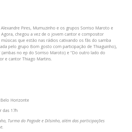
lexandre Pires, Mumuzinho e os grupos Sorriso Maroto e
 Agora, chegou a vez de o jovem cantor e compositor
 músicas que estão nas rádios cativando os fãs do samba
vada pelo grupo Bom gosto com participação de Thiaguinho),
r” (ambas no ep do Sorriso Maroto) e “Do outro lado do
r e cantor Thiago Martins.
 Belo Horizonte
r das 17h
nho, Turma do Pagode e Dilsinho, além das participações
pe
.