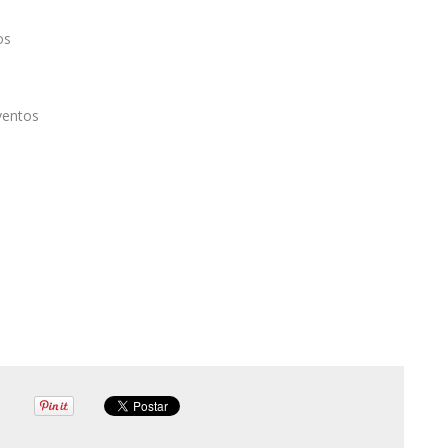
os
ventos