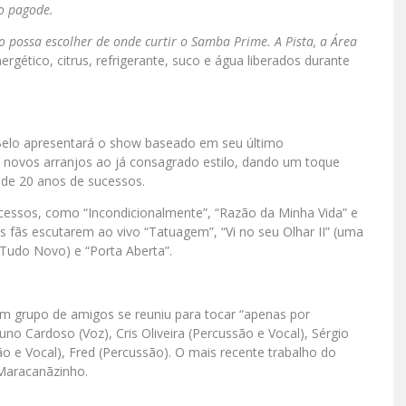
o pagode.
o possa escolher de onde curtir o Samba Prime. A Pista, a Área
ergético, citrus, refrigerante, suco e água liberados durante
elo apresentará o show baseado em seu último
iu novos arranjos ao já consagrado estilo, dando um toque
s de 20 anos de sucessos.
cessos, como “Incondicionalmente”, “Razão da Minha Vida” e
s fãs escutarem ao vivo “Tatuagem”, “Vi no seu Olhar II” (uma
 Tudo Novo) e “Porta Aberta”.
um grupo de amigos se reuniu para tocar “apenas por
no Cardoso (Voz), Cris Oliveira (Percussão e Vocal), Sérgio
ão e Vocal), Fred (Percussão). O mais recente trabalho do
Maracanãzinho.