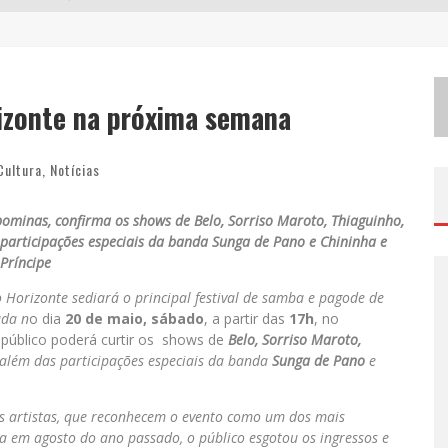
V
OTAÇÃO POPULAR NO G1 VAI DEFINIR QUAL ARTISTA DO PALCO TALENTOS DA TERRA SE APRESENTARÁ NO PALCO PRINCIPAL DO PEDRO LEOPOLDO RODEIO SHOW EM 2027
C
IDADE JUNINA ABRE AS PORTAS PARA TODA A FAMÍLIA COM A “CIDADEZINHA” NESTE SÁBADO
izonte na próxima semana
Z
ECA BALEIRO E SWAMI JR. ESTREIAM EM BELO HORIZONTE O SHOW EM HOMENAGEM A DOLORES DURAN, MARCANDO O ENCERRAMENTO DA EDIÇÃO COMEMORATIVA DOS DEZ ANOS DO PROJETO “UMA VOZ, UM INSTRUMENTO”
Cultura
,
Notícias
pominas, confirma os shows de Belo, Sorriso Maroto, Thiaguinho,
participações especiais da banda Sunga de Pano e Chininha e
Príncipe
o Horizonte sediará o principal festival de samba e pagode de
ada n
o dia
20 de maio, sábado
, a partir das
17h
, no
 público poderá curtir os shows de
Belo, Sorriso Maroto,
 além das participações especiais da banda
Sunga de Pano
e
s artistas, que reconhecem o evento como um dos mais
da em agosto do ano passado, o público esgotou os ingressos e