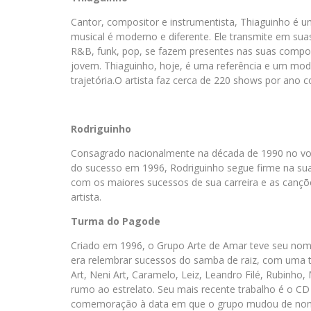
Cantor, compositor e instrumentista, Thiaguinho é um d
musical é moderno e diferente. Ele transmite em sua
R&B, funk, pop, se fazem presentes nas suas compos
jovem. Thiaguinho, hoje, é uma referência e um mode
trajetória.O artista faz cerca de 220 shows por ano
Rodriguinho
Consagrado nacionalmente na década de 1990 no vo
do sucesso em 1996, Rodriguinho segue firme na sua
com os maiores sucessos de sua carreira e as cançõ
artista.
Turma do Pagode
Criado em 1996, o Grupo Arte de Amar teve seu nome
era relembrar sucessos do samba de raiz, com uma 
Art, Neni Art, Caramelo, Leiz, Leandro Filé, Rubinh
rumo ao estrelato. Seu mais recente trabalho é o 
comemoração à data em que o grupo mudou de no