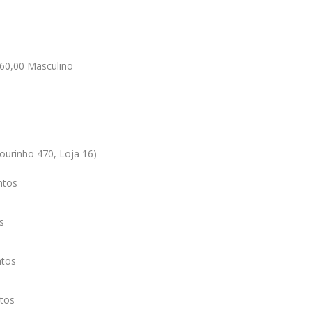
60,00 Masculino
ourinho 470, Loja 16)
ntos
s
ntos
tos