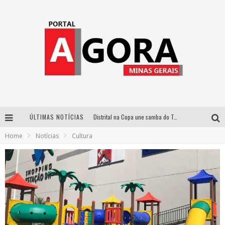
ÚLTIMAS NOTÍCIAS
Distrital na Copa une samba do Trem dos Onze, acervo do Museu do Mineirão e transmissão em 4K para duelo contra o Haiti
Home
Notícias
Cultura
Votação popular no G1 vai definir qual artista do palco Talentos da Terra se apresentará no palco principal do Pedro Leopoldo Rodeio Show em 2027
Cidade Junina abre as portas para toda a família com a “Cidadezinha” neste sábado
Zeca Baleiro e Swami Jr. estreiam em Belo Horizonte o show em homenagem a Dolores Duran, marcando o encerramento da edição comemorativa dos dez anos do projeto “Uma voz, um instrumento”