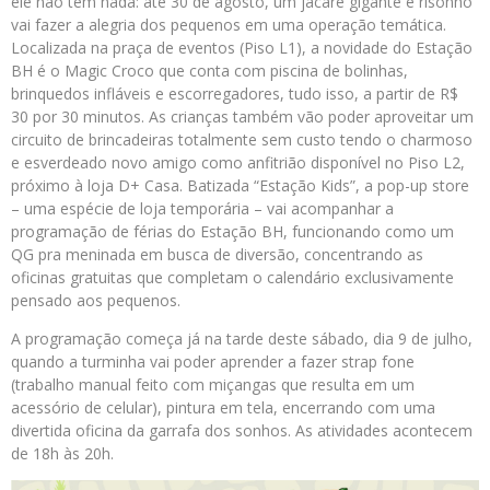
ele não tem nada: até 30 de agosto, um jacaré gigante e risonho
vai fazer a alegria dos pequenos em uma operação temática.
Localizada na praça de eventos (Piso L1), a novidade do Estação
BH é o Magic Croco que conta com piscina de bolinhas,
brinquedos infláveis e escorregadores, tudo isso, a partir de R$
30 por 30 minutos. As crianças também vão poder aproveitar um
circuito de brincadeiras totalmente sem custo tendo o charmoso
e esverdeado novo amigo como anfitrião disponível no Piso L2,
próximo à loja D+ Casa. Batizada “Estação Kids”, a pop-up store
– uma espécie de loja temporária – vai acompanhar a
programação de férias do Estação BH, funcionando como um
QG pra meninada em busca de diversão, concentrando as
oficinas gratuitas que completam o calendário exclusivamente
pensado aos pequenos.
A programação começa já na tarde deste sábado, dia 9 de julho,
quando a turminha vai poder aprender a fazer strap fone
(trabalho manual feito com miçangas que resulta em um
acessório de celular), pintura em tela, encerrando com uma
divertida oficina da garrafa dos sonhos. As atividades acontecem
de 18h às 20h.