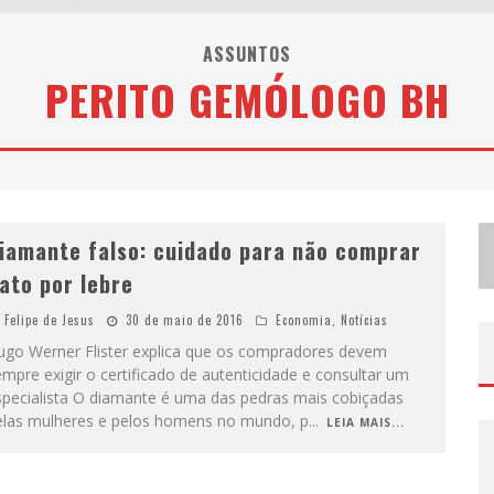
V
OTAÇÃO POPULAR NO G1 VAI DEFINIR QUAL ARTISTA DO PALCO TALENTOS DA TERRA SE APRESENTARÁ NO PALCO PRINCIPAL DO PEDRO LEOPOLDO RODEIO SHOW EM 2027
ASSUNTOS
PERITO GEMÓLOGO BH
C
IDADE JUNINA ABRE AS PORTAS PARA TODA A FAMÍLIA COM A “CIDADEZINHA” NESTE SÁBADO
Z
ECA BALEIRO E SWAMI JR. ESTREIAM EM BELO HORIZONTE O SHOW EM HOMENAGEM A DOLORES DURAN, MARCANDO O ENCERRAMENTO DA EDIÇÃO COMEMORATIVA DOS DEZ ANOS DO PROJETO “UMA VOZ, UM INSTRUMENTO”
iamante falso: cuidado para não comprar
ato por lebre
Felipe de Jesus
30 de maio de 2016
Economia
,
Notícias
ugo Werner Flister explica que os compradores devem
mpre exigir o certificado de autenticidade e consultar um
specialista O diamante é uma das pedras mais cobiçadas
elas mulheres e pelos homens no mundo, p
...
LEIA MAIS...