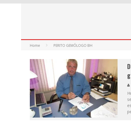
Home
PERITO GEMÓLOGO BH
D
g
H
se
e
p