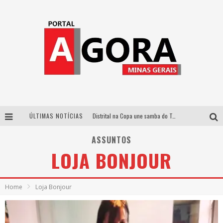
ÚLTIMAS NOTÍCIAS
Distrital na Copa une samba do Trem dos Onze, acervo do Museu do Mineirão e transmissão em 4K para duelo contra o Haiti
Votação popular no G1 vai definir qual artista do palco Talentos da Terra se apresentará no palco principal do Pedro Leopoldo Rodeio Show em 2027
ASSUNTOS
LOJA BONJOUR
Cidade Junina abre as portas para toda a família com a “Cidadezinha” neste sábado
Zeca Baleiro e Swami Jr. estreiam em Belo Horizonte o show em homenagem a Dolores Duran, marcando o encerramento da edição comemorativa dos dez anos do projeto “Uma voz, um instrumento”
Home
Loja Bonjour