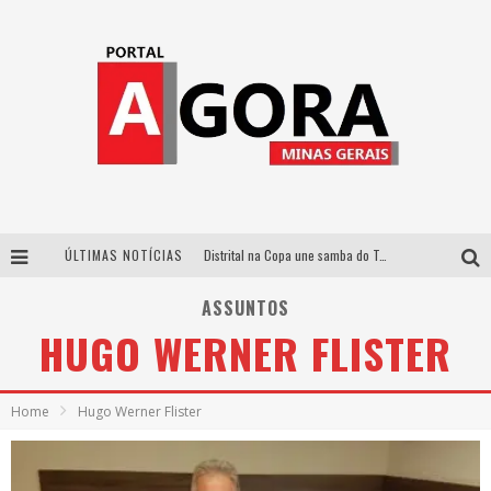
ÚLTIMAS NOTÍCIAS
Distrital na Copa une samba do Trem dos Onze, acervo do Museu do Mineirão e transmissão em 4K para duelo contra o Haiti
Votação popular no G1 vai definir qual artista do palco Talentos da Terra se apresentará no palco principal do Pedro Leopoldo Rodeio Show em 2027
ASSUNTOS
HUGO WERNER FLISTER
Cidade Junina abre as portas para toda a família com a “Cidadezinha” neste sábado
Zeca Baleiro e Swami Jr. estreiam em Belo Horizonte o show em homenagem a Dolores Duran, marcando o encerramento da edição comemorativa dos dez anos do projeto “Uma voz, um instrumento”
Home
Hugo Werner Flister