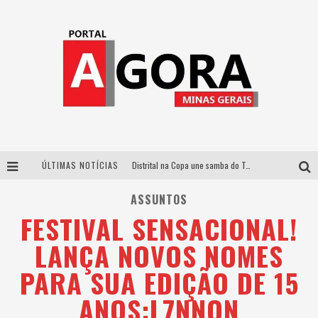
ÚLTIMAS NOTÍCIAS
Distrital na Copa une samba do Trem dos Onze, acervo do Museu do Mineirão e transmissão em 4K para duelo contra o Haiti
Votação popular no G1 vai definir qual artista do palco Talentos da Terra se apresentará no palco principal do Pedro Leopoldo Rodeio Show em 2027
ASSUNTOS
FESTIVAL SENSACIONAL!
Cidade Junina abre as portas para toda a família com a “Cidadezinha” neste sábado
LANÇA NOVOS NOMES
Zeca Baleiro e Swami Jr. estreiam em Belo Horizonte o show em homenagem a Dolores Duran, marcando o encerramento da edição comemorativa dos dez anos do projeto “Uma voz, um instrumento”
PARA SUA EDIÇÃO DE 15
ANOS:L7NNON