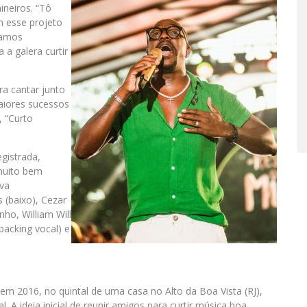
ineiros. “Tô
m esse projeto
tamos
a galera curtir
ra cantar junto
maiores sucessos
, “Curto
egistrada,
muito bem
va
s (baixo), Cezar
ho, William Will
backing vocal) e
m 2016, no quintal de uma casa no Alto da Boa Vista (RJ),
A ideia inicial de reunir amigos para curtir música boa