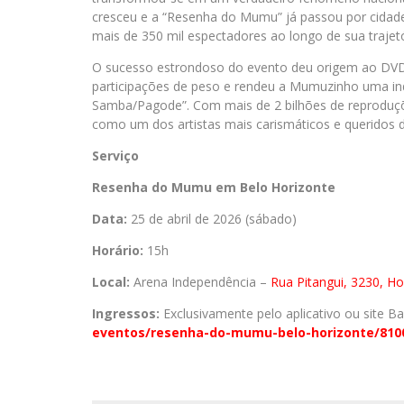
cresceu e a “Resenha do Mumu” já passou por cidades
mais de 350 mil espectadores ao longo de sua trajetó
O sucesso estrondoso do evento deu origem ao DV
participações de peso e rendeu a Mumuzinho uma i
Samba/Pagode”. Com mais de 2 bilhões de reproduçõe
como um dos artistas mais carismáticos e queridos d
Serviço
Resenha do Mumu em Belo Horizonte
Data:
25 de abril de 2026 (sábado)
Horário:
15h
Local:
Arena Independência –
Rua Pitangui, 3230, H
Ingressos:
Exclusivamente pelo aplicativo ou site B
eventos/resenha-do-mumu-belo-
horizonte/810