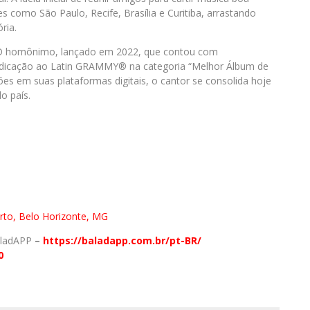
 como São Paulo, Recife, Brasília e Curitiba, arrastando
ria.
D homônimo, lançado em 2022, que contou com
ndicação ao Latin GRAMMY® na categoria “Melhor Álbum de
s em suas plataformas digitais, o cantor se consolida hoje
o país.
orto, Belo Horizonte, MG
aladAPP
–
https://baladapp.com.br/pt-BR/
0