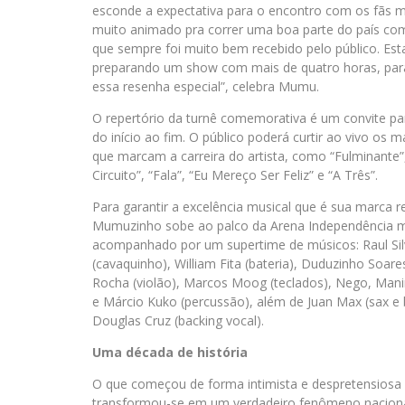
esconde a expectativa para o encontro com os fãs m
muito animado pra correr uma boa parte do país co
que sempre foi muito bem recebido pelo público. Es
preparando um show com mais de quatro horas, para 
essa resenha especial”, celebra Mumu.
O repertório da turnê comemorativa é um convite pa
do início ao fim. O público poderá curtir ao vivo os 
que marcam a carreira do artista, como “Fulminante”
Circuito”, “Fala”, “Eu Mereço Ser Feliz” e “A Três”.
Para garantir a excelência musical que é sua marca r
Mumuzinho sobe ao palco da Arena Independência 
acompanhado por um supertime de músicos: Raul Sil
(cavaquinho), William Fita (bateria), Duduzinho Soare
Rocha (violão), Marcos Moog (teclados), Nego, Manin
e Márcio Kuko (percussão), além de Juan Max (sax e 
Douglas Cruz (backing vocal).
Uma década de história
O que começou de forma intimista e despretensiosa e
transformou-se em um verdadeiro fenômeno nacional. 