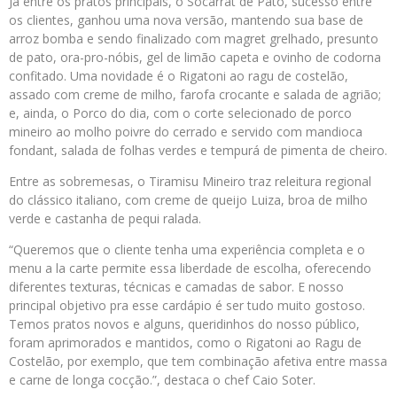
Já entre os pratos principais, o Socarrat de Pato, sucesso entre
os clientes, ganhou uma nova versão, mantendo sua base de
arroz bomba e sendo finalizado com magret grelhado, presunto
de pato, ora-pro-nóbis, gel de limão capeta e ovinho de codorna
confitado. Uma novidade é o Rigatoni ao ragu de costelão,
assado com creme de milho, farofa crocante e salada de agrião;
e, ainda, o Porco do dia, com o corte selecionado de porco
mineiro ao molho poivre do cerrado e servido com mandioca
fondant, salada de folhas verdes e tempurá de pimenta de cheiro.
Entre as sobremesas, o Tiramisu Mineiro traz releitura regional
do clássico italiano, com creme de queijo Luiza, broa de milho
verde e castanha de pequi ralada.
“Queremos que o cliente tenha uma experiência completa e o
menu a la carte permite essa liberdade de escolha, oferecendo
diferentes texturas, técnicas e camadas de sabor. E nosso
principal objetivo pra esse cardápio é ser tudo muito gostoso.
Temos pratos novos e alguns, queridinhos do nosso público,
foram aprimorados e mantidos, como o Rigatoni ao Ragu de
Costelão, por exemplo, que tem combinação afetiva entre massa
e carne de longa cocção.”, destaca o chef Caio Soter.