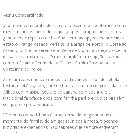
Menu Compartilhado
Já o menu compartilhado resgata o espírito de acolhimento das
mesas mineiras, permitindo que grupos compartilhem pratos
generosos e repletos de história. Entre as opções de proteínas
estão o Frango Assado Perfeito, a Barriga de Porco, o Costelão
Assado, o Bife de Sereno e a Mesa de Vó, uma seleção especial
de sabores tradicionais. O menu também traz opções sazonais,
como a Picanha Serenada, a Galinha Caipira Ensopada e a
Costelinha de Porco.
As guarnições não são meras coadjuvantes: arroz de cebola
tostada, feijão gordo, purê de batata com alho negro, salada de
folhas com maxixe, ceviche de banana com coentro e a
tradicional farofa de ovos com farinha panko e ovo caipira têm
seu próprio protagonismo.
“O menu compartilhado é uma forma de resgatar aquele
momento de família, de amigos reunidos à mesa, trocando
histórias e experiências. São sabores que sempre estiveram