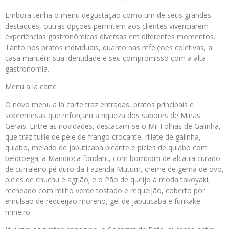
Embora tenha o menu degustação como um de seus grandes
destaques, outras opções permitem aos clientes vivenciarem
experiências gastronômicas diversas em diferentes momentos.
Tanto nos pratos individuais, quanto nas refeições coletivas, a
casa mantém sua identidade e seu compromisso com a alta
gastronomia.
Menu a la carte
O novo menu a la carte traz entradas, pratos principais e
sobremesas que reforçam a riqueza dos sabores de Minas
Gerais. Entre as novidades, destacam-se o Mil Folhas de Galinha,
que traz tuille de pele de frango crocante, rillete de galinha,
quiabo, melado de jabuticaba picante e picles de quiabo com
beldroega; a Mandioca fondant, com bombom de alcatra curado
de curraleiro pé duro da Fazenda Mutum, creme de gema de ovo,
picles de chuchu e agrião; e o Pão de queijo à moda takoyaki,
recheado com milho verde tostado e requeijão, coberto por
emulsão de requeijão moreno, gel de jabuticaba e furikake
mineiro