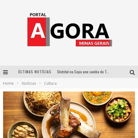
ÚLTIMAS NOTÍCIAS
Distrital na Copa une samba do Trem dos Onze, acervo do Museu do Mineirão e transmissão em 4K para duelo contra o Haiti
Home
Notícias
Cultura
Votação popular no G1 vai definir qual artista do palco Talentos da Terra se apresentará no palco principal do Pedro Leopoldo Rodeio Show em 2027
Cidade Junina abre as portas para toda a família com a “Cidadezinha” neste sábado
Zeca Baleiro e Swami Jr. estreiam em Belo Horizonte o show em homenagem a Dolores Duran, marcando o encerramento da edição comemorativa dos dez anos do projeto “Uma voz, um instrumento”