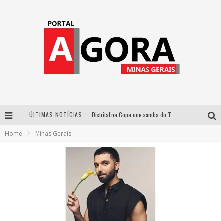
ÚLTIMAS NOTÍCIAS
Distrital na Copa une samba do Trem dos Onze, acervo do Museu do Mineirão e transmissão em 4K para duelo contra o Haiti
Home
Minas Gerais
Votação popular no G1 vai definir qual artista do palco Talentos da Terra se apresentará no palco principal do Pedro Leopoldo Rodeio Show em 2027
Cidade Junina abre as portas para toda a família com a “Cidadezinha” neste sábado
Zeca Baleiro e Swami Jr. estreiam em Belo Horizonte o show em homenagem a Dolores Duran, marcando o encerramento da edição comemorativa dos dez anos do projeto “Uma voz, um instrumento”