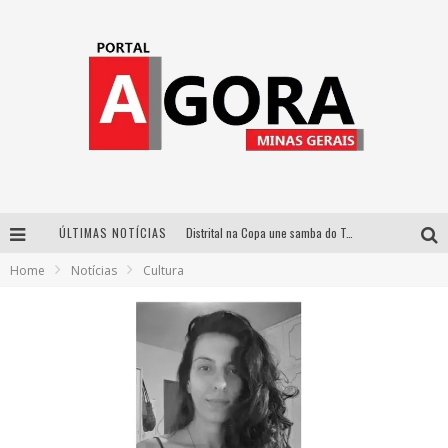
Distrital na Copa une samba do Trem dos Onze, acervo do Museu do Mineirão e transmissão em 4K para duelo contra o Haiti
ÚLTIMAS NOTÍCIAS
Votação popular no G1 vai definir qual artista do palco Talentos da Terra se apresentará no palco principal do Pedro Leopoldo Rodeio Show em 2027
Home
Notícias
Cultura
Cidade Junina abre as portas para toda a família com a “Cidadezinha” neste sábado
Zeca Baleiro e Swami Jr. estreiam em Belo Horizonte o show em homenagem a Dolores Duran, marcando o encerramento da edição comemorativa dos dez anos do projeto “Uma voz, um instrumento”