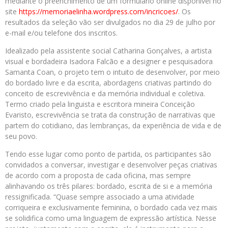
mediante o preenchimento de um formulário online disponível no
site
https://memoriaelinha.
wordpress.com/incricoes/
. Os
resultados da seleção vão ser divulgados no dia 29 de julho por
e-mail e/ou telefone dos inscritos.
Idealizado pela assistente social Catharina Gonçalves, a artista
visual e bordadeira Isadora Falcão e a designer e pesquisadora
Samanta Coan, o projeto tem o intuito de desenvolver, por meio
do bordado livre e da escrita, abordagens criativas partindo do
conceito de escrevivência e da memória individual e coletiva.
Termo criado pela linguista e escritora mineira Conceição
Evaristo, escrevivência se trata da construção de narrativas que
partem do cotidiano, das lembranças, da experiência de vida e de
seu povo.
Tendo esse lugar como ponto de partida, os participantes são
convidados a conversar, investigar e desenvolver peças criativas
de acordo com a proposta de cada oficina, mas sempre
alinhavando os três pilares: bordado, escrita de si e a memória
ressignificada. “Quase sempre associado a uma atividade
corriqueira e exclusivamente feminina, o bordado cada vez mais
se solidifica como uma linguagem de expressão artística. Nesse