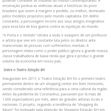
poderão combater as mazelas do mundo contemporâneo. A
encenação pontua as vivências atuais e históricas do povo
brasileiro que vivem à margem e perdido, ou melhor, dominado
pelos modelos propostos pelo mundo capitalista. Em delírio
constante, a personagem recorre aos seus amigos imaginários
para essa luta de boa guerra contra as injustiças do mundo.
“A Porta e o Vestido” retrata a visão e exaspero de um professor
e artista que vive em constante luta pelos os direitos ante
manicomiais de pessoas com sofrimentos mentais. A
personagem relata como o poder público ignora a grande massa,
classe trabalhadora de baixa renda que gera e produz o grande
volume da economia em nosso país.
Sobre o Teatro Estação BH
Inaugurado em 2017, o Teatro Estação BH foi o primeiro teatro
permanente dentro de um shopping center em Belo Horizonte,
sendo considerado uma referência para a cena cultural da região.
Antes da pandemia do Coronavírus, passavam por lá mais de
1.000 espec­tadores por mês, além de grandes artistas locais e
nacionais. O projeto, seguindo a tendência de “shopping do
futuro” foi motivado pela intenção do Shopping Estação BH em