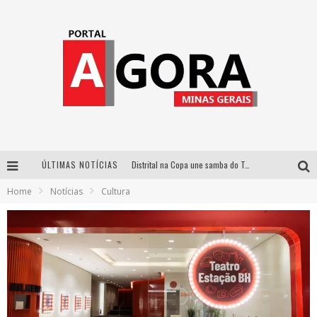
Distrital na Copa une samba do Trem dos Onze, acervo do Museu do Mineirão e transmissão em 4K para duelo contra o Haiti
ÚLTIMAS NOTÍCIAS
Votação popular no G1 vai definir qual artista do palco Talentos da Terra se apresentará no palco principal do Pedro Leopoldo Rodeio Show em 2027
Home
Notícias
Cultura
Cidade Junina abre as portas para toda a família com a “Cidadezinha” neste sábado
Zeca Baleiro e Swami Jr. estreiam em Belo Horizonte o show em homenagem a Dolores Duran, marcando o encerramento da edição comemorativa dos dez anos do projeto “Uma voz, um instrumento”