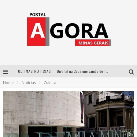
ÚLTIMAS NOTÍCIAS
Distrital na Copa une samba do Trem dos Onze, acervo do Museu do Mineirão e transmissão em 4K para duelo contra o Haiti
Home
Notícias
Cultura
Votação popular no G1 vai definir qual artista do palco Talentos da Terra se apresentará no palco principal do Pedro Leopoldo Rodeio Show em 2027
Cidade Junina abre as portas para toda a família com a “Cidadezinha” neste sábado
Zeca Baleiro e Swami Jr. estreiam em Belo Horizonte o show em homenagem a Dolores Duran, marcando o encerramento da edição comemorativa dos dez anos do projeto “Uma voz, um instrumento”