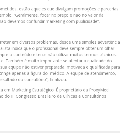
cometidos, estão aqueles que divulgam promoções e parcerias
exemplo. “Geralmente, focar no preço e não no valor da
ão devemos confundir marketing com publicidade”.
arretar em diversos problemas, desde uma simples advertência
lista indica que o profissional deve sempre obter um olhar
empre o conteúdo e tente não utilizar muitos termos técnicos.
nte. Também é muito importante se atentar a qualidade do
sua equipe não estiver preparada, motivada e qualificada para
tringe apenas à figura do médico. A equipe de atendimento,
sultado do consultório”, finalizou.
ista em Marketing Estratégico. É proprietário da ProxyMed
do III Congresso Brasileiro de Clínicas e Consultórios