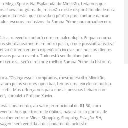
 o Mega Space. Na Esplanada do Mineirão, teríamos que
 os shows no gramado, mas não existe disponibilidade de data
nizador da festa, que convida o público para cantar e dançar
r óculos escuros exclusivos do Samba Prime para amanhecer o
úsica, o evento contará com um palco duplo. Enquanto uma
tos simultaneamente em outro palco, o que possibilita realizar
tivo é oferecer uma experiência incrível aos nossos clientes
acessos para o evento. Tudo está sendo planejado
 certeza, será o maior e melhor Samba Prime da história”,
troca. “Os ingressos comprados, mesmo escrito Mineirão,
taram pelos setores open bar, temos uma excelente notícia:
 e curtir. Mas reforçamos para que as pessoas bebam com
r”, completa Philippe Xavier.
 estacionamento, ao valor promocional de R$ 30, com
evento. Aos que forem de ônibus, haverá cinco pontos de
scolher entre o Minas Shopping, Shopping Estação BH,
assagem será vendida antecipadamente pelo site