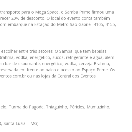
 o transporte para o Mega Space, o Samba Prime firmou uma
ferecer 20% de desconto. O local do evento conta também
com embarque na Estação do Metrô São Gabriel: 4105, 4155,
 escolher entre três setores. O Samba, que tem bebidas
Brahma, vodka, energético, sucos, refrigerante e água, além
pen bar de espumante, energético, vodka, cerveja Brahma,
a reservada em frente ao palco e acesso ao Espaço Prime. Os
ventos.com.br ou nas lojas da Central dos Eventos.
 Belo, Turma do Pagode, Thiaguinho, Péricles, Mumuzinho,
0, Santa Luzia – MG)