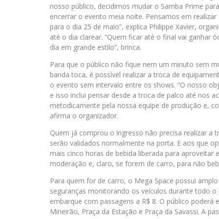
nosso público, decidimos mudar o Samba Prime para
encerrar o evento meia noite. Pensamos em realizar
para o dia 25 de maio”, explica Philippe Xavier, orga
até o dia clarear. “Quem ficar até o final vai ganha
dia em grande estilo”, brinca.
Para que o público não fique nem um minuto sem m
banda toca, é possível realizar a troca de equipamen
o evento sem intervalo entre os shows. “O nosso obje
e isso inclui pensar desde a troca de palco até nos 
metodicamente pela nossa equipe de produção e, com
afirma o organizador.
Quem já comprou o ingresso não precisa realizar a 
serão validados normalmente na porta. E aos que op
mais cinco horas de bebida liberada para aproveitar
moderação e, claro, se forem de carro, para não bebe
Para quem for de carro, o Mega Space possui amplo
seguranças monitorando os veículos durante todo o 
embarque com passagens a R$ 8. O público poderá e
Mineirão, Praça da Estação e Praça da Savassi. A p