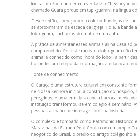
lixeiras do Santuário era na verdade o Chrysocyon br
chamado Guará porque em tupi-guarani, na língua dos 
Desde então, começaram a colocar bandejas de carne
se aproximaram da escada da igreja. Hoje, a bandeja
lobo-guará, cachorros-do-mato e uma anta.
A prática de alimentar esses animais ali na Casa só p
comprometido. Por este motivo o lobo-guará não te
animal é conhecido como “hora do lobo”, a partir d
hóspedes um tempo da informação, a educação ambi
Fonte de conhecimento
O Caraça é uma estrutura cultural em constante fo
de Nossa Senhora iniciou a construção do hospício,
peregrinos, e uma ermida – capela barroca, dedica
instituição transformou-se em colégio e seminário.
pessoas a chance de interagir com sua história.
O complexo é tombado como Patrimônio Histórico e A
Maravilhas da Estrada Real. Conta com um amplo Conj
neogótico do Brasil, o prédio do antigo colégio (ho