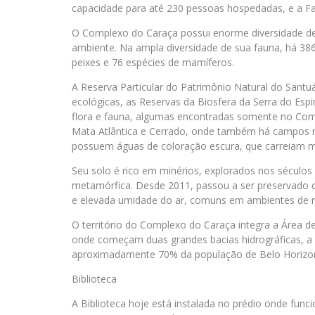
capacidade para até 230 pessoas hospedadas, e a 
O Complexo do Caraça possui enorme diversidade de 
ambiente. Na ampla diversidade de sua fauna, há 386 
peixes e 76 espécies de mamíferos.
A Reserva Particular do Patrimônio Natural do Santu
ecológicas, as Reservas da Biosfera da Serra do Espi
flora e fauna, algumas encontradas somente no Comp
Mata Atlântica e Cerrado, onde também há campos ru
possuem águas de coloração escura, que carreiam m
Seu solo é rico em minérios, explorados nos séculos
metamórfica. Desde 2011, passou a ser preservado c
e elevada umidade do ar, comuns em ambientes de 
O território do Complexo do Caraça integra a Área d
onde começam duas grandes bacias hidrográficas, a 
aproximadamente 70% da população de Belo Horizont
Biblioteca
A Biblioteca hoje está instalada no prédio onde fun