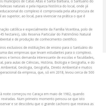
os municípios de Catas Altas e Santa Bárbara, o Santuário do
lezas naturais e pela riqueza histórica do local, onde já
o educacional do complexo é comprovada pela alta procura de
ao superior, ao local, para vivenciar na prática o que é
ação católica e especialmente da Família Vicentina, polo de
,45 hectares), são Reserva Particular do Patrimônio Natural
biental e de produção de conhecimento científico.
os exclusivos de instituições de ensino para o Santuário do
 é uma das empresas que levam estudantes para o complexo.
anos e temos demanda interessante de escolas e faculdades,
 para aulas de Ciências, História, Biologia e Geografia, e do
 Ambiental, Geologia, Geografia, Direito Ambiental e muitos
operacional da empresa, que, só em 2018, levou cerca de 500
ias à noite começou no Caraça em maio de 1982, quando
e reviradas. Num primeiro momento pensou-se que isto
servar e se descobriu que o grande cachorro que revirava as