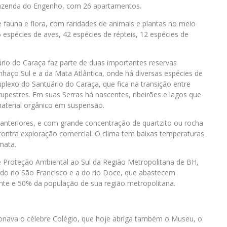
Fazenda do Engenho, com 26 apartamentos.
fauna e flora, com raridades de animais e plantas no meio
espécies de aves, 42 espécies de répteis, 12 espécies de
ário do Caraça faz parte de duas importantes reservas
nhaço Sul e a da Mata Atlântica, onde há diversas espécies de
lexo do Santuário do Caraça, que fica na transição entre
pestres. Em suas Serras há nascentes, ribeirões e lagos que
aterial orgânico em suspensão.
 anteriores, e com grande concentração de quartzito ou rocha
ontra exploração comercial. O clima tem baixas temperaturas
mata.
e Proteção Ambiental ao Sul da Região Metropolitana de BH,
do rio São Francisco e a do rio Doce, que abastecem
e e 50% da população de sua região metropolitana.
cionava o célebre Colégio, que hoje abriga também o Museu, o