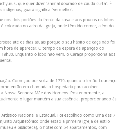
achyurus, que quer dizer “animal dourado de cauda curta”. É
indígenas, guará significa “vermelho”.
 nos dois portões da frente da casa e aos poucos os lobos
 é colocada no adro da igreja, onde têm ido comer, além do
ersiste até os dias atuais porque o seu hábito de caça não foi
m hora de aparecer. O tempo de espera da aparição do
as 18h30. Enquanto o lobo não vem, o Caraça proporciona aos
ental.
rmação. Começou por volta de 1770, quando o Irmão Lourenço
 como então era chamada a hospedaria para acolher
da a Nossa Senhora Mãe dos Homens. Posteriormente, a
 Atualmente o lugar mantém a sua essência, proporcionando às
rtístico Nacional e Estadual. Foi escolhido como uma das 7
unto Arquitetônico onde estão a primeira igreja de estilo
je museu e biblioteca), o hotel com 54 apartamentos, com