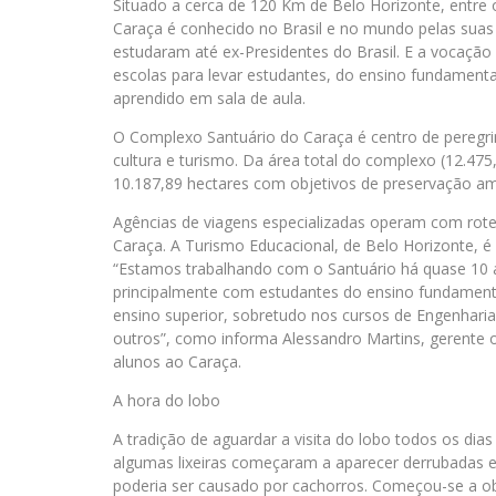
Situado a cerca de 120 Km de Belo Horizonte, entre 
Caraça é conhecido no Brasil e no mundo pelas suas be
estudaram até ex-Presidentes do Brasil. E a vocaçã
escolas para levar estudantes, do ensino fundamental 
aprendido em sala de aula.
O Complexo Santuário do Caraça é centro de peregrin
cultura e turismo. Da área total do complexo (12.475
10.187,89 hectares com objetivos de preservação am
Agências de viagens especializadas operam com roteir
Caraça. A Turismo Educacional, de Belo Horizonte,
“Estamos trabalhando com o Santuário há quase 10 
principalmente com estudantes do ensino fundamental,
ensino superior, sobretudo nos cursos de Engenharia
outros”, como informa Alessandro Martins, gerente 
alunos ao Caraça.
A hora do lobo
A tradição de aguardar a visita do lobo todos os d
algumas lixeiras começaram a aparecer derrubadas 
poderia ser causado por cachorros. Começou-se a ob