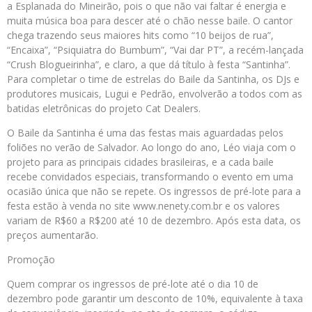
a Esplanada do Mineirão, pois o que não vai faltar é energia e
muita música boa para descer até o chão nesse baile. O cantor
chega trazendo seus maiores hits como “10 beijos de rua”,
“Encaixa”, “Psiquiatra do Bumbum”, “Vai dar PT”, a recém-lançada
“Crush Blogueirinha”, e claro, a que dá título à festa “Santinha”.
Para completar o time de estrelas do Baile da Santinha, os DJs e
produtores musicais, Lugui e Pedrão, envolverão a todos com as
batidas eletrônicas do projeto Cat Dealers.
O Baile da Santinha é uma das festas mais aguardadas pelos
foliões no verão de Salvador. Ao longo do ano, Léo viaja com o
projeto para as principais cidades brasileiras, e a cada baile
recebe convidados especiais, transformando o evento em uma
ocasião única que não se repete. Os ingressos de pré-lote para a
festa estão à venda no site www.nenety.com.br e os valores
variam de R$60 a R$200 até 10 de dezembro. Após esta data, os
preços aumentarão.
Promoção
Quem comprar os ingressos de pré-lote até o dia 10 de
dezembro pode garantir um desconto de 10%, equivalente à taxa