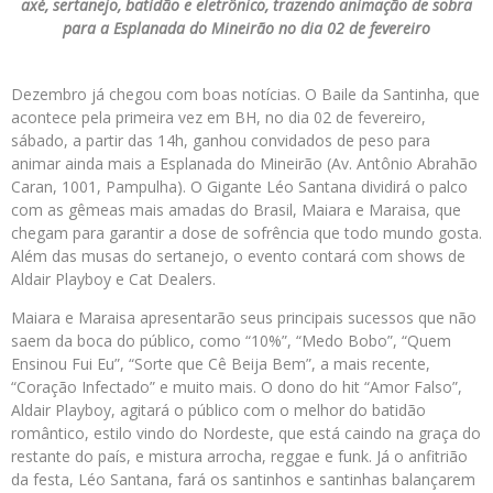
axé, sertanejo, batidão e eletrônico, trazendo animação de sobra
para a Esplanada do Mineirão no dia 02 de fevereiro
Dezembro já chegou com boas notícias. O Baile da Santinha, que
acontece pela primeira vez em BH, no dia 02 de fevereiro,
sábado, a partir das 14h, ganhou convidados de peso para
animar ainda mais a Esplanada do Mineirão (Av. Antônio Abrahão
Caran, 1001, Pampulha). O Gigante Léo Santana dividirá o palco
com as gêmeas mais amadas do Brasil, Maiara e Maraisa, que
chegam para garantir a dose de sofrência que todo mundo gosta.
Além das musas do sertanejo, o evento contará com shows de
Aldair Playboy e Cat Dealers.
Maiara e Maraisa apresentarão seus principais sucessos que não
saem da boca do público, como “10%”, “Medo Bobo”, “Quem
Ensinou Fui Eu”, “Sorte que Cê Beija Bem”, a mais recente,
“Coração Infectado” e muito mais. O dono do hit “Amor Falso”,
Aldair Playboy, agitará o público com o melhor do batidão
romântico, estilo vindo do Nordeste, que está caindo na graça do
restante do país, e mistura arrocha, reggae e funk. Já o anfitrião
da festa, Léo Santana, fará os santinhos e santinhas balançarem