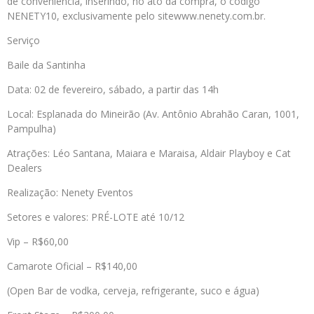
de conveniência, inserindo, no ato da compra, o código
NENETY10, exclusivamente pelo sitewww.nenety.com.br.
Serviço
Baile da Santinha
Data: 02 de fevereiro, sábado, a partir das 14h
Local: Esplanada do Mineirão (Av. Antônio Abrahão Caran, 1001,
Pampulha)
Atrações: Léo Santana, Maiara e Maraisa, Aldair Playboy e Cat
Dealers
Realização: Nenety Eventos
Setores e valores: PRÉ-LOTE até 10/12
Vip – R$60,00
Camarote Oficial – R$140,00
(Open Bar de vodka, cerveja, refrigerante, suco e água)