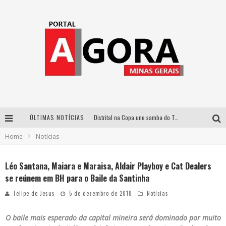
ÚLTIMAS NOTÍCIAS
Distrital na Copa une samba do Trem dos Onze, acervo do Museu do Mineirão e transmissão em 4K para duelo contra o Haiti
Home
Notícias
Votação popular no G1 vai definir qual artista do palco Talentos da Terra se apresentará no palco principal do Pedro Leopoldo Rodeio Show em 2027
Cidade Junina abre as portas para toda a família com a “Cidadezinha” neste sábado
Léo Santana, Maiara e Maraisa, Aldair Playboy e Cat Dealers
se reúnem em BH para o Baile da Santinha
Zeca Baleiro e Swami Jr. estreiam em Belo Horizonte o show em homenagem a Dolores Duran, marcando o encerramento da edição comemorativa dos dez anos do projeto “Uma voz, um instrumento”
Felipe de Jesus
5 de dezembro de 2018
Notícias
O baile mais esperado da capital mineira será dominado por muito