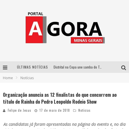
ÚLTIMAS NOTÍCIAS
Distrital na Copa une samba do Trem dos Onze, acervo do Museu do Mineirão e transmissão em 4K para duelo contra o Haiti
Home
Notícias
Votação popular no G1 vai definir qual artista do palco Talentos da Terra se apresentará no palco principal do Pedro Leopoldo Rodeio Show em 2027
Cidade Junina abre as portas para toda a família com a “Cidadezinha” neste sábado
Organização anuncia as 12 finalistas do que concorrem ao
título de Rainha do Pedro Leopoldo Rodeio Show
Zeca Baleiro e Swami Jr. estreiam em Belo Horizonte o show em homenagem a Dolores Duran, marcando o encerramento da edição comemorativa dos dez anos do projeto “Uma voz, um instrumento”
Felipe de Jesus
17 de maio de 2018
Notícias
As candidatas já foram apresentadas na página do evento e, no dia