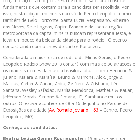
força no laço e amor por arena de rodeio são características
fundamentais que contam para a candidata ser escolhida. Por
isso, nesta edição, mulheres não só de Pedro Leopoldo, como
também de Belo Horizonte, Santa Luzia, Vespasiano, Ribeirão
das Neves, Sete Lagoas, Capim Branco e de toda a região
metropolitana da capital mineira buscam representar a festa, e
levar um pouco da beleza da cidade para o rodeio. O evento
contará ainda com o show do cantor Ronanzera.
Considerada a maior festa de rodeio de Minas Gerais, o Pedro
Leopoldo Rodeio Show 2018 contará com mais de 30 atrações e
os maiores nomes da música brasileira atual, como Henrique &
Juliano, Maiara & Maraísa, Bruno & Marrone, Alok, Jorge &
Mateus, Cléber & Cauan, Anita, Zé Neto & Cristiano, Léo
Santana, Wesley Safadão, Marília Mendonça, Matheus & Kauan,
Jefferson Morais, Simone & Simaria, Dj Samhara e muitos
outros. O festival acontece de 08 a 16 de junho no Parque de
Exposições da cidade (
Av. Romulo Joviano, 163
– Centro, Pedro
Leopoldo, MG).
Conheça as candidatas:
Beatriz Letícia Gomes Rodrigues
tem 19 anos, e vem da