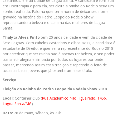
castanhos, e é da cidade de Lagoa Santa. A candidata é formada
em Fisioterapia e para ela, ser eleita a rainha do Rodeio seria um
sonho realizado. Paloma quer ter a honra de deixar seu nome
gravado na história do Pedro Leopoldo Rodeio Show
representando a beleza e o carisma das mulheres de Lagoa
Santa.
Thalyta Alves Pinto
tem 20 anos de idade e vem da cidade de
Sete Lagoas. Com cabelos castanhos e olhos azuis, a candidata é
estudante de Direito, e quer ser a representante do Rodeio 2018
por acreditar que ser rainha não é apenas ter beleza, e sim poder
transmitir alegria e simpatia por todos os lugares por onde
passar, mantendo assim essa tradição e repetindo o feito de
todas as belas jovens que já ostentaram esse título.
Serviço
Eleição da Rainha do Pedro Leopoldo Rodeio Show 2018
Local:
Container Club (
Rua Acad
ê
mico Nilo Figueiredo, 1456,
Lagoa Santa/MG
)
Data:
26 de maio, sábado, às 22h