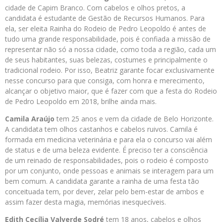
cidade de Capim Branco. Com cabelos e olhos pretos, a
candidata é estudante de Gestão de Recursos Humanos. Para
ela, ser eleita Rainha do Rodeio de Pedro Leopoldo é antes de
tudo uma grande responsabilidade, pois é confiada a missão de
representar não só a nossa cidade, como toda a região, cada um
de seus habitantes, suas belezas, costumes e principalmente o
tradicional rodeio. Por isso, Beatriz garante focar exclusivamente
nesse concurso para que consiga, com honra e merecimento,
alcançar o objetivo maior, que é fazer com que a festa do Rodeio
de Pedro Leopoldo em 2018, brilhe ainda mais.
Camila Araújo
tem 25 anos e vem da cidade de Belo Horizonte.
A candidata tem olhos castanhos e cabelos ruivos. Camila é
formada em medicina veterinária e para ela o concurso vai além
de status e de uma beleza evidente. É preciso ter a consciência
de um reinado de responsabilidades, pois o rodeio é composto
por um conjunto, onde pessoas e animais se interagem para um
bem comum. A candidata garante a rainha de uma festa tão
conceituada tem, por dever, zelar pelo bem-estar de ambos e
assim fazer desta magia, memórias inesquecíveis.
Edith Cecília Valverde Sodré
tem 18 anos, cabelos e olhos