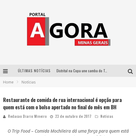
ÚLTIMAS NOTÍCIAS
Distrital na Copa une samba do Trem dos Onze, acervo do Museu do Mineirão e transmissão em 4K para duelo contra o Haiti
Home
Notícias
Votação popular no G1 vai definir qual artista do palco Talentos da Terra se apresentará no palco principal do Pedro Leopoldo Rodeio Show em 2027
Cidade Junina abre as portas para toda a família com a “Cidadezinha” neste sábado
Restaurante de comida de rua internacional é opção para
quem está com o bolso apertado no final do mês em BH
Zeca Baleiro e Swami Jr. estreiam em Belo Horizonte o show em homenagem a Dolores Duran, marcando o encerramento da edição comemorativa dos dez anos do projeto “Uma voz, um instrumento”
Redacao Diario Mineiro
23 de outubro de 2017
Notícias
O Trip Food – Comida Mochileira dá uma força para quem está