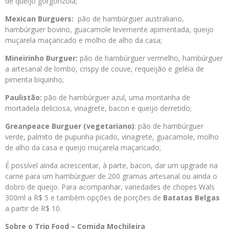
de queijo gorgonzola;
Mexican Burguers:
pão de hambúrguer australiano,
hambúrguer bovino, guacamole levemente apimentada, queijo
muçarela maçaricado e molho de alho da casa;
Mineirinho Burguer:
pão de hambúrguer vermelho, hambúrguer
a artesanal de lombo, crispy de couve, requeijão e geléia de
pimenta biquinho;
Paulistão:
pão de hambúrguer azul, uma montanha de
mortadela deliciosa, vinagrete, bacon e queijo derretido;
Greanpeace Burguer (vegetariano)
: pão de hambúrguer
verde, palmito de pupunha picado, vinagrete, guacamole, molho
de alho da casa e queijo muçarela maçaricado;
É possível ainda acrescentar, à parte, bacon, dar um upgrade na
carne para um hambúrguer de 200 gramas artesanal ou ainda o
dobro de queijo. Para acompanhar, variedades de chopes Wäls
300ml a R$ 5 e também opções de porções de
Batatas Belgas
a partir de R$ 10.
Sobre o Trip Food – Comida Mochileira