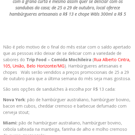
com a grana curta e mesmo assim quer se deliciar com os
sandubas da casa; de 25 a 29 de outubro, local oferece
hambúrgueres artesanais a R$ 13 e chope Wäls 300ml a R$ 5
Não é pelo motivo de o final do mês estar com o saldo apertado
que as pessoas irão deixar de se deliciar com a variedade de
sabores do
Trip Food – Comida Mochileira
(
Rua Alberto Cintra,
105, União, Belo Horizonte/MG
). Hambúrgueres artesanais e
chopes Wäls serão vendidos a preços promocionais de 25 a 29
de outubro para que a última semana do mês seja mais gostosa.
São seis opções de sanduíches à escolha por R$ 13 cada:
Nova York
: pão de hambúrguer australiano, hambúrguer bovino,
bacon em cubos, cheddar cremoso e barbecue defumado com
cerveja stout;
Miami:
pão de hambúrguer australiano, hambúrguer bovino,
cebola salteada na manteiga, farinha de alho e molho cremoso