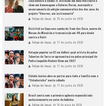
Zeca Baleiro e Swami Jr. estreiam em Belo Horizonte o
show em homenagem a Dolores Duran, marcando o
encerramento da edição comemorativa dos dez anos do
projeto “Uma voz, um instrumento”
Felipe de Jesus
25 de junho de 2026
Distrital na Copa une samba do Trem dos Onze, acervo do
Museu do Mineirão e transmissão em 4K para duelo
contra o Haiti
Felipe de Jesus
17 de junho de 2026
Votação popular no G1 vai definir qual artista do palco
Talentos da Terra se apresentará no palco principal do
Pedro Leopoldo Rodeio Show em 2027
Felipe de Jesus
17 de junho de 2026
Cidade Junina abre as portas para toda a família com a
“Cidadezinha” neste sábado
Felipe de Jesus
17 de junho de 2026
Brasil conta com a primeira agência especializada
exclusivamente no setor de bebidas
Felipe de Jesus
14 de maio de 2026