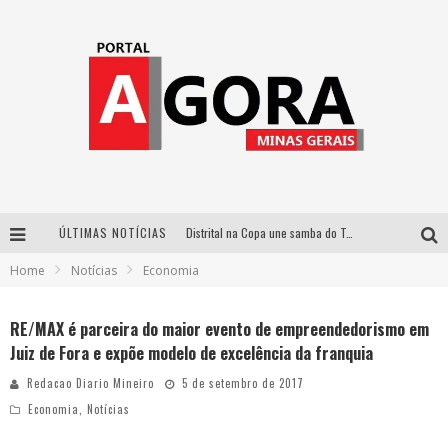
ÚLTIMAS NOTÍCIAS
Distrital na Copa une samba do Trem dos Onze, acervo do Museu do Mineirão e transmissão em 4K para duelo contra o Haiti
Home
Notícias
Economia
Votação popular no G1 vai definir qual artista do palco Talentos da Terra se apresentará no palco principal do Pedro Leopoldo Rodeio Show em 2027
Cidade Junina abre as portas para toda a família com a “Cidadezinha” neste sábado
RE/MAX é parceira do maior evento de empreendedorismo em
Juiz de Fora e expõe modelo de excelência da franquia
Zeca Baleiro e Swami Jr. estreiam em Belo Horizonte o show em homenagem a Dolores Duran, marcando o encerramento da edição comemorativa dos dez anos do projeto “Uma voz, um instrumento”
Redacao Diario Mineiro
5 de setembro de 2017
Economia
,
Notícias