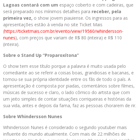
Lagoas contará com um
espaço coberto e com cadeiras, que
será preparado nos mínimos detalhes para
receber, pela
primeira vez,
o show jovem piauiense. Os ingressos para as
apresentações estão à venda no site Ticket Mais
(
https://ticketmais.com.br/
evento/view/19560/whindersson-
nunes
), com preços que variam de R$ 80 (inteira) e R$ 110
(inteira).
Sobre o Stand Up “Proparoxítona”
O show tem esse título porque a palavra é muito usada pelo
comediante ao se referir a coisas boas, grandiosas e bacanas, e
tornou-se sua própria identidade entre os fãs de todo o país. A
apresentação é composta por piadas, comentários sobre filmes,
músicas de sucesso e claro, o lado cômico do artista que com
um jeito simples de contar situações corriqueiras e histórias da
sua vida, antes e depois da fama, faz as pessoas chorarem de rir.
Sobre Whindersson Nunes
Whindersson Nunes é considerado o segundo youtuber mais
influente do mundo atualmente. Com mais de 22 milhões de