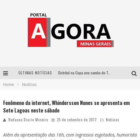
ÚLTIMAS NOTÍCIAS
Distrital na Copa une samba do Trem dos Onze, acervo do Museu do Mineirão e transmissão em 4K para duelo contra o Haiti
Home
Notícias
Votação popular no G1 vai definir qual artista do palco Talentos da Terra se apresentará no palco principal do Pedro Leopoldo Rodeio Show em 2027
Cidade Junina abre as portas para toda a família com a “Cidadezinha” neste sábado
Fenômeno da internet, Whindersson Nunes se apresenta em
Sete Lagoas neste sábado
Zeca Baleiro e Swami Jr. estreiam em Belo Horizonte o show em homenagem a Dolores Duran, marcando o encerramento da edição comemorativa dos dez anos do projeto “Uma voz, um instrumento”
Redacao Diario Mineiro
25 de setembro de 2017
Notícias
Além da apresentação das 16h, com ingressos esgotados, humorista