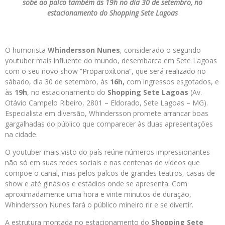
sobe ao palco também às 19h no dia 30 de setembro, no
estacionamento do Shopping Sete Lagoas
O humorista
Whindersson Nunes
, considerado o segundo
youtuber mais influente do mundo, desembarca em Sete Lagoas
com o seu novo show “Proparoxítona”, que será realizado no
sábado, dia 30 de setembro, às
16h,
com ingressos esgotados, e
às
19h
, no estacionamento do
Shopping Sete Lagoas
(Av.
Otávio Campelo Ribeiro, 2801 – Eldorado, Sete Lagoas – MG).
Especialista em diversão, Whindersson promete arrancar boas
gargalhadas do público que comparecer às duas apresentações
na cidade.
O youtuber mais visto do país reúne números impressionantes
não só em suas redes sociais e nas centenas de vídeos que
compõe o canal, mas pelos palcos de grandes teatros, casas de
show e até ginásios e estádios onde se apresenta. Com
aproximadamente uma hora e vinte minutos de duração,
Whindersson Nunes fará o público mineiro rir e se divertir.
A estrutura montada no estacionamento do
Shopping Sete