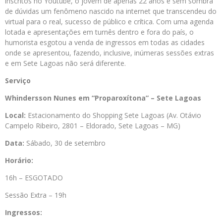
inscritos no Youtube, o jovem de apenas 22 anos é sem sombra
de dúvidas um fenômeno nascido na internet que transcendeu do
virtual para o real, sucesso de público e crítica. Com uma agenda
lotada e apresentações em turnês dentro e fora do país, o
humorista esgotou a venda de ingressos em todas as cidades
onde se apresentou, fazendo, inclusive, inúmeras sessões extras
e em Sete Lagoas não será diferente.
Serviço
Whindersson Nunes em “Proparoxítona” – Sete Lagoas
Local:
Estacionamento do Shopping Sete Lagoas (Av. Otávio
Campelo Ribeiro, 2801 – Eldorado, Sete Lagoas – MG)
Data:
Sábado, 30 de setembro
Horário:
16h – ESGOTADO
Sessão Extra – 19h
Ingressos: