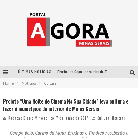
ÚLTIMAS NOTÍCIAS
Distrital na Copa une samba do Trem dos Onze, acervo do Museu do Mineirão e transmissão em 4K para duelo contra o Haiti
Home
Notícias
Cultura
Votação popular no G1 vai definir qual artista do palco Talentos da Terra se apresentará no palco principal do Pedro Leopoldo Rodeio Show em 2027
Cidade Junina abre as portas para toda a família com a “Cidadezinha” neste sábado
Projeto “Uma Noite de Cinema Na Sua Cidade” leva cultura e
lazer à municípios do interior de Minas Gerais
Zeca Baleiro e Swami Jr. estreiam em Belo Horizonte o show em homenagem a Dolores Duran, marcando o encerramento da edição comemorativa dos dez anos do projeto “Uma voz, um instrumento”
Redacao Diario Mineiro
7 de junho de 2017
Cultura
,
Notícias
Campo Belo, Carmo da Mata, Braúnas e Timóteo receberão a