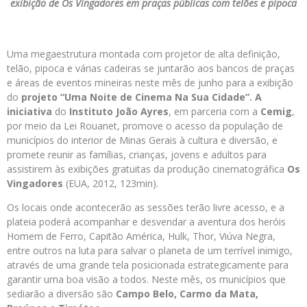
exibição de Os Vingadores em praças públicas com telões e pipoca
Uma megaestrutura montada com projetor de alta definição,
telão, pipoca e várias cadeiras se juntarão aos bancos de praças
e áreas de eventos mineiras neste mês de junho para a exibição
do
projeto “Uma Noite de Cinema Na Sua Cidade”
. A
iniciativa
do
Instituto João Ayres
, em parceria com a
Cemig
,
por meio da Lei Rouanet, promove o acesso da população de
municípios do interior de Minas Gerais à cultura e diversão, e
promete reunir as famílias, crianças, jovens e adultos para
assistirem às exibições gratuitas da produção cinematográfica
Os
Vingadores
(EUA, 2012, 123min).
Os locais onde acontecerão as sessões terão livre acesso, e a
plateia poderá acompanhar e desvendar a aventura dos heróis
Homem de Ferro, Capitão América, Hulk, Thor, Viúva Negra,
entre outros na luta para salvar o planeta de um terrível inimigo,
através de uma grande tela posicionada estrategicamente para
garantir uma boa visão a todos. Neste mês, os municípios que
sediarão a diversão são
Campo Belo, Carmo da Mata,