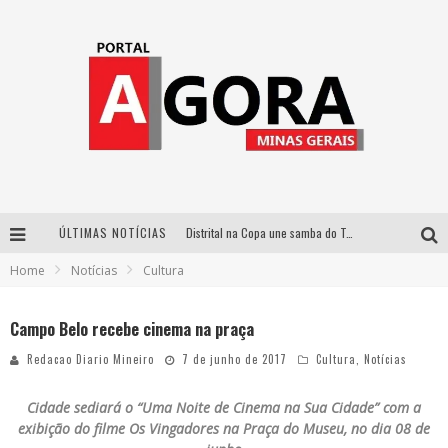
ÚLTIMAS NOTÍCIAS
Distrital na Copa une samba do Trem dos Onze, acervo do Museu do Mineirão e transmissão em 4K para duelo contra o Haiti
Home
Notícias
Cultura
Votação popular no G1 vai definir qual artista do palco Talentos da Terra se apresentará no palco principal do Pedro Leopoldo Rodeio Show em 2027
Cidade Junina abre as portas para toda a família com a “Cidadezinha” neste sábado
Campo Belo recebe cinema na praça
Zeca Baleiro e Swami Jr. estreiam em Belo Horizonte o show em homenagem a Dolores Duran, marcando o encerramento da edição comemorativa dos dez anos do projeto “Uma voz, um instrumento”
Redacao Diario Mineiro
7 de junho de 2017
Cultura
,
Notícias
Cidade sediará o “Uma Noite de Cinema na Sua Cidade” com a
exibição do filme Os Vingadores na
Praça do Museu, no dia 08 de