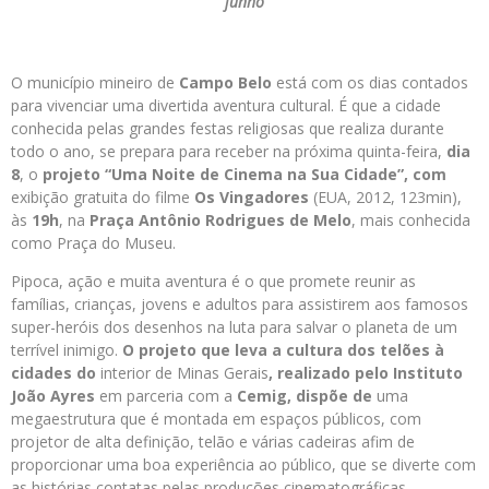
junho
O município mineiro de
Campo Belo
está com os dias contados
para vivenciar uma divertida aventura cultural. É que a cidade
conhecida pelas grandes festas religiosas que realiza durante
todo o ano, se prepara para receber na próxima quinta-feira,
dia
8
, o
projeto
“Uma Noite de Cinema na Sua Cidade”
, com
exibição gratuita do filme
Os Vingadores
(EUA, 2012, 123min),
às
19h
, na
Praça Antônio Rodrigues de Melo
, mais conhecida
como Praça do Museu.
Pipoca, ação e muita aventura é o que promete reunir as
famílias, crianças, jovens e adultos para assistirem aos famosos
super-heróis dos desenhos na luta para salvar o planeta de um
terrível inimigo.
O projeto que leva a cultura dos telões à
cidades do
interior de Minas Gerais
, realizado pelo
Instituto
João Ayres
em parceria com a
Cemig
, dispõe de
uma
megaestrutura que é montada em espaços públicos, com
projetor de alta definição, telão e várias cadeiras afim de
proporcionar uma boa experiência ao público, que se diverte com
as histórias contatas pelas produções cinematográficas.