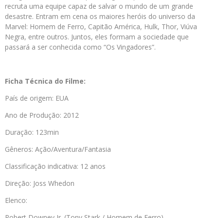
recruta uma equipe capaz de salvar o mundo de um grande
desastre. Entram em cena os maiores heróis do universo da
Marvel: Homem de Ferro, Capitão América, Hulk, Thor, Viúva
Negra, entre outros. Juntos, eles formam a sociedade que
passará a ser conhecida como “Os Vingadores”.
Ficha Técnica do Filme:
País de origem: EUA
Ano de Produção: 2012
Duração: 123min
Gêneros: Ação/Aventura/Fantasia
Classificação indicativa: 12 anos
Direção: Joss Whedon
Elenco:
Robert Downey Jr. (Tony Stark / Homem de Ferro)