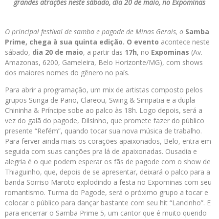
grandes atrações neste sábado, dia 20 de maio, no Expominas
O principal festival de samba e pagode de Minas Gerais, o
Samba
Prime
, chega à sua quinta edição. O evento
acontece neste
sábado,
dia 20 de maio
, a partir das
17h
, no
Expominas
(Av.
Amazonas, 6200, Gameleira, Belo Horizonte/MG), com shows
dos maiores nomes do gênero no país.
Para abrir a programação, um mix de artistas composto pelos
grupos Sunga de Pano, Clareou, Swing & Simpatia e a dupla
Chininha & Príncipe sobe ao palco às 18h. Logo depois, será a
vez do galã do pagode, Dilsinho, que promete fazer do público
presente “Refém”, quando tocar sua nova música de trabalho.
Para ferver ainda mais os corações apaixonados, Belo, entra em
seguida com suas canções pra lá de apaixonadas. Ousadia e
alegria é o que podem esperar os fãs de pagode com o show de
Thiaguinho, que, depois de se apresentar, deixará o palco para a
banda Sorriso Maroto explodindo a festa no Expominas com seu
romantismo. Turma do Pagode, será o próximo grupo a tocar e
colocar o público para dançar bastante com seu hit “Lancinho”. E
para encerrar o Samba Prime 5, um cantor que é muito querido