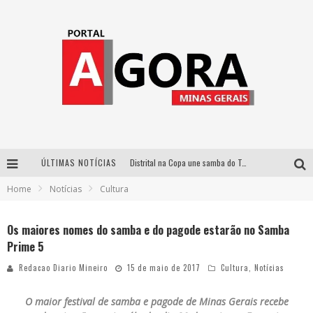
ÚLTIMAS NOTÍCIAS
Distrital na Copa une samba do Trem dos Onze, acervo do Museu do Mineirão e transmissão em 4K para duelo contra o Haiti
Home
Notícias
Cultura
Votação popular no G1 vai definir qual artista do palco Talentos da Terra se apresentará no palco principal do Pedro Leopoldo Rodeio Show em 2027
Cidade Junina abre as portas para toda a família com a “Cidadezinha” neste sábado
Os maiores nomes do samba e do pagode estarão no Samba
Prime 5
Zeca Baleiro e Swami Jr. estreiam em Belo Horizonte o show em homenagem a Dolores Duran, marcando o encerramento da edição comemorativa dos dez anos do projeto “Uma voz, um instrumento”
Redacao Diario Mineiro
15 de maio de 2017
Cultura
,
Notícias
O maior festival de samba e pagode de Minas Gerais recebe