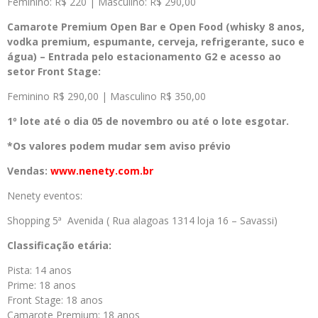
Feminino: R$ 220 | Masculino: R$ 290,00
Camarote Premium Open Bar e Open Food (w
hisky 8 anos,
vodka premium, espumante, cerveja, refrigerante, suco e
água) – Entrada pelo estacionamento G2 e acesso ao
setor Front Stage:
Feminino R$ 290,00 | Masculino R$ 350,00
1º lote até o dia 05 de novembro ou até o lote esgotar.
*Os valores podem mudar sem aviso prévio
Vendas:
www.nenety.com.br
Nenety eventos:
Shopping 5ª Avenida ( Rua alagoas 1314 loja 16 – Savassi)
Classificação etária:
Pista: 14 anos
Prime: 18 anos
Front Stage: 18 anos
Camarote Premium: 18 anos