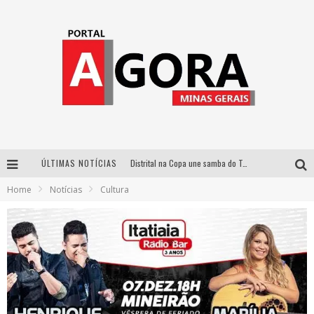
ÚLTIMAS NOTÍCIAS
Distrital na Copa une samba do Trem dos Onze, acervo do Museu do Mineirão e transmissão em 4K para duelo contra o Haiti
Home
Notícias
Cultura
Votação popular no G1 vai definir qual artista do palco Talentos da Terra se apresentará no palco principal do Pedro Leopoldo Rodeio Show em 2027
Cidade Junina abre as portas para toda a família com a “Cidadezinha” neste sábado
Zeca Baleiro e Swami Jr. estreiam em Belo Horizonte o show em homenagem a Dolores Duran, marcando o encerramento da edição comemorativa dos dez anos do projeto “Uma voz, um instrumento”