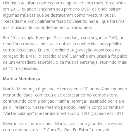
Henrique & Juliano começaram a aparecer com mais força ainda
em 2013, quando lançaram seu primeiro DVD, de onde saíram
algumas músicas que se destacaram como “Mistura louca”,
“Recaídas” e principalmente “Não tô valendo nada”, que foi uma
das músicas de maior destaque do último ano.
Em 2014 a dupla Henrique & Juliano lança seu segundo DVD, no
repertório músicas inéditas e outras já conhecidas pelo público
como; Recaídas e Eu sou Gordinho. A gravação aconteceu no
coração do Brasil, o estádio Mané Garrincha em Brasília foi palco
de um verdadeiro espetáculo da música sertaneja, reunindo mais
de 15 mil pessoas.
Marília Mendonça
Marília Mendonça é goiana, e tem apenas 20 anos. Ainda quando
menor de idade, começou a se destacar como compositora,
contribuindo com a canção “Minha Herança”, assinada por ela e
pelo Frederico. Nesse mesmo período, Marília compôs também
“Vai ter balanga” que também entrou no DVD gravado em 2011.
Mesmo com pouca idade, Marília coleciona grandes sucessos
como compositora, “É Com Ela Que Eu Estou” na voz de