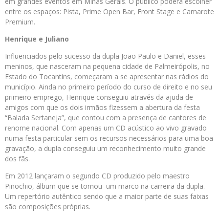
em grandes eventos em Minas Gerais. O público poderá escolher
entre os espaços: Pista, Prime Open Bar, Front Stage e Camarote
Premium.
Henrique e Juliano
Influenciados pelo sucesso da dupla João Paulo e Daniel, esses
meninos, que nasceram na pequena cidade de Palmeirópolis, no
Estado do Tocantins, começaram a se apresentar nas rádios do
município. Ainda no primeiro período do curso de direito e no seu
primeiro emprego, Henrique conseguiu através da ajuda de
amigos com que os dois irmãos fizessem a abertura da festa
“Balada Sertaneja”, que contou com a presença de cantores de
renome nacional. Com apenas um CD acústico ao vivo gravado
numa festa particular sem os recursos necessários para uma boa
gravação, a dupla conseguiu um reconhecimento muito grande
dos fãs.
Em 2012 lançaram o segundo CD produzido pelo maestro
Pinochio, álbum que se tornou um marco na carreira da dupla.
Um repertório autêntico sendo que a maior parte de suas faixas
são composições próprias.