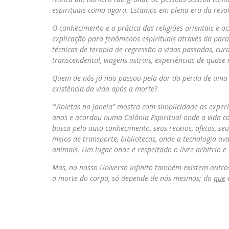
espirituais como agora. Estamos em plena era da revol
O conhecimento e a prática das religiões orientais e 
explicação para fenômenos espirituais através da parap
técnicas de terapia de regressão a vidas passadas, cur
transcendental, viagens astrais, experiências de quase
Quem de nós já não passou pela dor da perda de uma p
existência da vida após a morte?
“Violetas na janela” mostra com simplicidade as exper
anos e acordou numa Colônia Espiritual onde a vida co
busca pelo auto conhecimento, seus receios, afetos, se
meios de transporte, bibliotecas, onde a tecnologia 
animais. U
m lugar onde é respeitado o livre arbítrio e
Mas, no nosso Universo infinito também existem outros
a morte do corpo, só depende de nós mesmos; do
que
Ana R