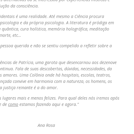
ução da consciência.
ocidentais é uma realidade. Até mesmo a Ciência procura
sicologia e da própria psicologia. A literatura é pródiga em
a quântica, cura holística, memória holográfica, meditação
 morte, etc…
essoa querida e não se sentiu compelido a refletir sobre a
iências de Patrícia, uma garota que desencarnou aos dezenove
ntinua. Fala de suas descobertas, dúvidas, necessidades, da
us amores. Uma Colônia onde há hospitais, escolas, teatros,
avançada convive em harmonia com a natureza, os homens, os
 a justiça reinante é a do amor.
 lugares mais e menos felizes. Para qual deles nós iremos após
e de
como
estamos fazendo aqui e agora.”
osa