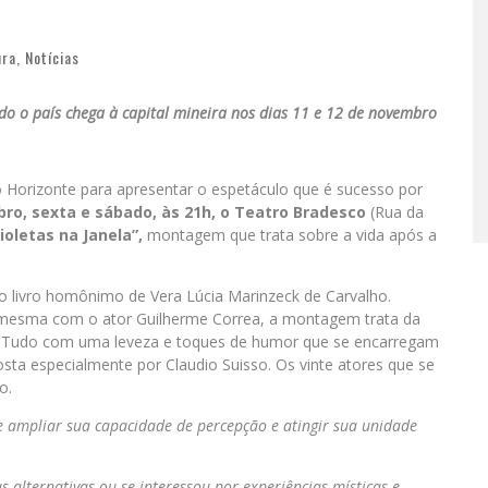
ura
,
Notícias
o o país chega à capital mineira nos dias 11 e 12 de novembro
 Horizonte para apresentar o espetáculo que é sucesso por
ro, sexta e sábado, às 21h, o Teatro Bradesco
(Rua da
ioletas na Janela”,
montagem que trata sobre a vida após a
o livro homônimo de Vera Lúcia Marinzeck de Carvalho.
a mesma com o ator Guilherme Correa, a montagem trata da
ia. Tudo com uma leveza e toques de humor que se encarregam
osta especialmente por Claudio Suisso. Os vinte atores que se
o.
 ampliar sua capacidade de percepção e atingir sua unidade
alternativas ou se interessou por experiências místicas e