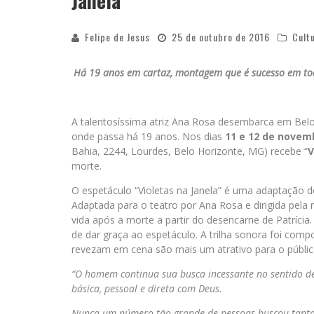
Janela”
Felipe de Jesus
25 de outubro de 2016
Cult
Há 19 anos em cartaz, montagem que é sucesso em tod
A talentosíssima atriz Ana Rosa desembarca em Belo
onde passa há 19 anos. Nos dias
11 e 12 de novemb
Bahia, 2244, Lourdes, Belo Horizonte, MG) recebe “
V
morte.
O espetáculo “Violetas na Janela” é uma adaptação d
Adaptada para o teatro por Ana Rosa e dirigida pel
vida após a morte a partir do desencarne de Patríc
de dar graça ao espetáculo. A trilha sonora foi comp
revezam em cena são mais um atrativo para o públic
“O homem continua sua busca incessante no sentido de
básica, pessoal e direta com Deus.
Nunca um número tão grande de pessoas buscou tantas 