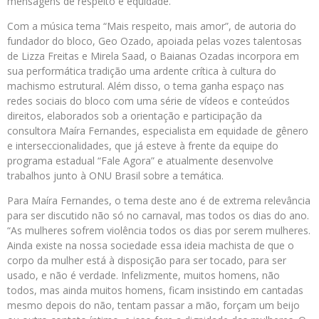
mensagens de respeito e equidade.
Com a música tema “Mais respeito, mais amor”, de autoria do
fundador do bloco, Geo Ozado, apoiada pelas vozes talentosas
de Lizza Freitas e Mirela Saad, o Baianas Ozadas incorpora em
sua performática tradição uma ardente crítica à cultura do
machismo estrutural. Além disso, o tema ganha espaço nas
redes sociais do bloco com uma série de vídeos e conteúdos
direitos, elaborados sob a orientação e participação da
consultora Maíra Fernandes, especialista em equidade de gênero
e interseccionalidades, que já esteve à frente da equipe do
programa estadual “Fale Agora” e atualmente desenvolve
trabalhos junto à ONU Brasil sobre a temática.
Para Maíra Fernandes, o tema deste ano é de extrema relevância
para ser discutido não só no carnaval, mas todos os dias do ano.
“As mulheres sofrem violência todos os dias por serem mulheres.
Ainda existe na nossa sociedade essa ideia machista de que o
corpo da mulher está à disposição para ser tocado, para ser
usado, e não é verdade. Infelizmente, muitos homens, não
todos, mas ainda muitos homens, ficam insistindo em cantadas
mesmo depois do não, tentam passar a mão, forçam um beijo