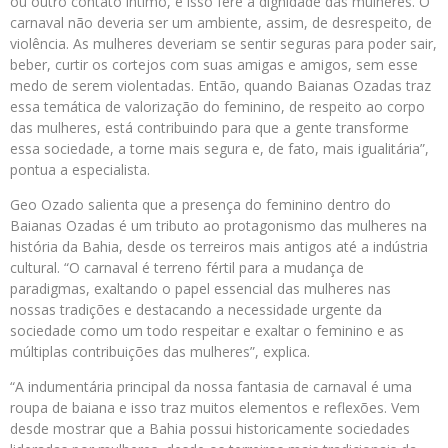
ou outro contato íntimo, e isso fere a dignidade das mulheres. O
carnaval não deveria ser um ambiente, assim, de desrespeito, de
violência. As mulheres deveriam se sentir seguras para poder sair,
beber, curtir os cortejos com suas amigas e amigos, sem esse
medo de serem violentadas. Então, quando Baianas Ozadas traz
essa temática de valorização do feminino, de respeito ao corpo
das mulheres, está contribuindo para que a gente transforme
essa sociedade, a torne mais segura e, de fato, mais igualitária”,
pontua a especialista.
Geo Ozado salienta que a presença do feminino dentro do
Baianas Ozadas é um tributo ao protagonismo das mulheres na
história da Bahia, desde os terreiros mais antigos até a indústria
cultural. “O carnaval é terreno fértil para a mudança de
paradigmas, exaltando o papel essencial das mulheres nas
nossas tradições e destacando a necessidade urgente da
sociedade como um todo respeitar e exaltar o feminino e as
múltiplas contribuições das mulheres”, explica.
“A indumentária principal da nossa fantasia de carnaval é uma
roupa de baiana e isso traz muitos elementos e reflexões. Vem
desde mostrar que a Bahia possui historicamente sociedades