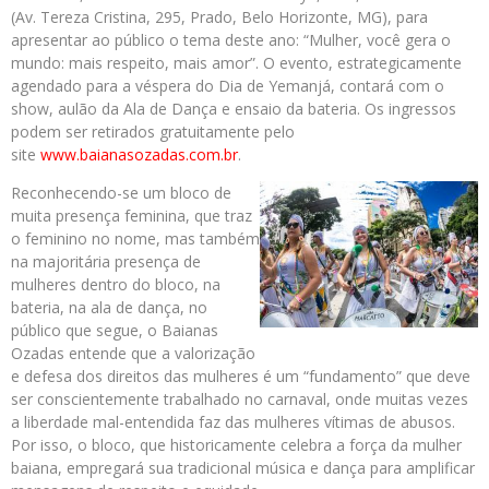
(Av. Tereza Cristina, 295, Prado, Belo Horizonte, MG), para
apresentar ao público o tema deste ano: “Mulher, você gera o
mundo: mais respeito, mais amor”. O evento, estrategicamente
agendado para a véspera do Dia de Yemanjá, contará com o
show, aulão da Ala de Dança e ensaio da bateria. Os ingressos
podem ser retirados gratuitamente pelo
site
www.baianasozadas.com.br
.
Reconhecendo-se um bloco de
muita presença feminina, que traz
o feminino no nome, mas também
na majoritária presença de
mulheres dentro do bloco, na
bateria, na ala de dança, no
público que segue, o Baianas
Ozadas entende que a valorização
e defesa dos direitos das mulheres é um “fundamento” que deve
ser conscientemente trabalhado no carnaval, onde muitas vezes
a liberdade mal-entendida faz das mulheres vítimas de abusos.
Por isso, o bloco, que historicamente celebra a força da mulher
baiana, empregará sua tradicional música e dança para amplificar