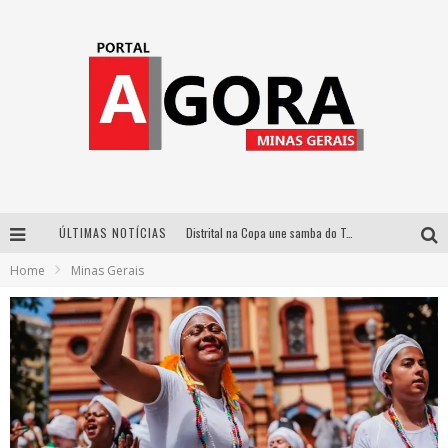
ÚLTIMAS NOTÍCIAS
Distrital na Copa une samba do Trem dos Onze, acervo do Museu do Mineirão e transmissão em 4K para duelo contra o Haiti
Home
Minas Gerais
Votação popular no G1 vai definir qual artista do palco Talentos da Terra se apresentará no palco principal do Pedro Leopoldo Rodeio Show em 2027
Cidade Junina abre as portas para toda a família com a “Cidadezinha” neste sábado
Zeca Baleiro e Swami Jr. estreiam em Belo Horizonte o show em homenagem a Dolores Duran, marcando o encerramento da edição comemorativa dos dez anos do projeto “Uma voz, um instrumento”