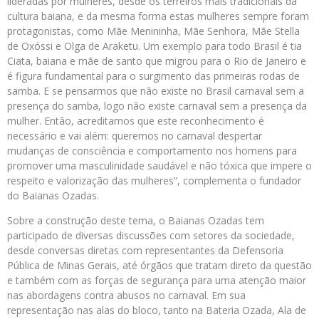
lideradas por mulheres, desde os terreiros mais tradicionais da
cultura baiana, e da mesma forma estas mulheres sempre foram
protagonistas, como Mãe Menininha, Mãe Senhora, Mãe Stella
de Oxóssi e Olga de Araketu. Um exemplo para todo Brasil é tia
Ciata, baiana e mãe de santo que migrou para o Rio de Janeiro e
é figura fundamental para o surgimento das primeiras rodas de
samba. E se pensarmos que não existe no Brasil carnaval sem a
presença do samba, logo não existe carnaval sem a presença da
mulher. Então, acreditamos que este reconhecimento é
necessário e vai além: queremos no carnaval despertar
mudanças de consciência e comportamento nos homens para
promover uma masculinidade saudável e não tóxica que impere o
respeito e valorização das mulheres”, complementa o fundador
do Baianas Ozadas.
Sobre a construção deste tema, o Baianas Ozadas tem
participado de diversas discussões com setores da sociedade,
desde conversas diretas com representantes da Defensoria
Pública de Minas Gerais, até órgãos que tratam direto da questão
e também com as forças de segurança para uma atenção maior
nas abordagens contra abusos no carnaval. Em sua
representação nas alas do bloco, tanto na Bateria Ozada, Ala de