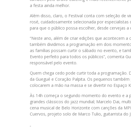
a festa ainda melhor.
Além disso, claro, o Festival conta com seleção de vi
rosé, cuidadosamente selecionada por especialistas
para que o público possa escolher, desde cervejas a d
“Neste ano, além de criar edições que acontecem a 
também dividimos a programação em dois momentos. 
as famílias possam curtir o sábado no evento, e ta
Evento perfeito para todos os públicos”, comenta G
responsável pelo evento.
Quem chega cedo pode curtir toda a programação. D
da Guegué e Coração Palpita. Os pequenos também po
colocarem a mão na massa e se divertir no Espaço Ki
Às 14h começa o segundo momento do evento e a p
grandes clássicos do jazz mundial; Marcelo Dai, mul
cena musical de Belo Horizonte com canções da MPB
Cuervos, projeto solo de Marco Tulio, guitarrista do 