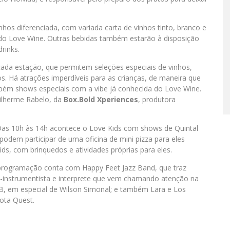
nhos diferenciada, com variada carta de vinhos tinto, branco e
 do Love Wine. Outras bebidas também estarão à disposição
rinks.
cada estação, que permitem seleções especiais de vinhos,
Há atrações imperdíveis para as crianças, de maneira que
mbém shows especiais com a vibe já conhecida do Love Wine.
uilherme Rabelo, da
Box.Bold Xperiences
, produtora
as 10h às 14h acontece o Love Kids com shows de Quintal
dem participar de uma oficina de mini pizza para eles
ds, com brinquedos e atividades próprias para eles.
rogramação conta com Happy Feet Jazz Band, que traz
ti-instrumentista e interprete que vem chamando atenção na
, em especial de Wilson Simonal; e também Lara e Los
Jota Quest.