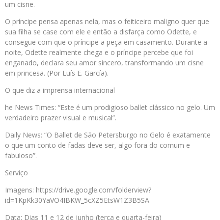
um cisne.
O príncipe pensa apenas nela, mas o feiticeiro maligno quer que
sua filha se case com ele e então a disfarça como Odette, e
consegue com que o príncipe a peça em casamento. Durante a
noite, Odette realmente chega e o príncipe percebe que foi
enganado, declara seu amor sincero, transformando um cisne
em princesa. (Por Luís E. García).
O que diz a imprensa internacional
he News Times: “Este é um prodigioso ballet clássico no gelo. Um
verdadeiro prazer visual e musical”.
Daily News: “O Ballet de São Petersburgo no Gelo é exatamente
o que um conto de fadas deve ser, algo fora do comum e
fabuloso”.
Serviço
Imagens: https://drive.google.com/folderview?
id=1KpKk30YaVO4IBKW_5cXZ5EtsW1Z3B5SA
Data: Dias 11 e 12 de junho (terça e quarta-feira)