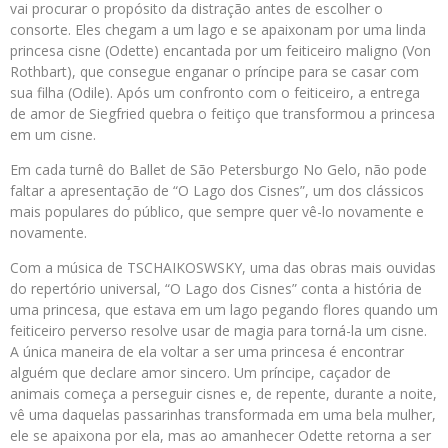
vai procurar o propósito da distração antes de escolher o
consorte. Eles chegam a um lago e se apaixonam por uma linda
princesa cisne (Odette) encantada por um feiticeiro maligno (Von
Rothbart), que consegue enganar o príncipe para se casar com
sua filha (Odile). Após um confronto com o feiticeiro, a entrega
de amor de Siegfried quebra o feitiço que transformou a princesa
em um cisne.
Em cada turnê do Ballet de São Petersburgo No Gelo, não pode
faltar a apresentação de “O Lago dos Cisnes”, um dos clássicos
mais populares do público, que sempre quer vê-lo novamente e
novamente.
Com a música de TSCHAIKOSWSKY, uma das obras mais ouvidas
do repertório universal, “O Lago dos Cisnes” conta a história de
uma princesa, que estava em um lago pegando flores quando um
feiticeiro perverso resolve usar de magia para torná-la um cisne.
A única maneira de ela voltar a ser uma princesa é encontrar
alguém que declare amor sincero. Um príncipe, caçador de
animais começa a perseguir cisnes e, de repente, durante a noite,
vê uma daquelas passarinhas transformada em uma bela mulher,
ele se apaixona por ela, mas ao amanhecer Odette retorna a ser