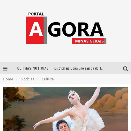
ÚLTIMAS NOTÍCIAS
Distrital na Copa une samba do Trem dos Onze, acervo do Museu do Mineirão e transmissão em 4K para duelo contra o Haiti
Home
Notícias
Cultura
Votação popular no G1 vai definir qual artista do palco Talentos da Terra se apresentará no palco principal do Pedro Leopoldo Rodeio Show em 2027
Cidade Junina abre as portas para toda a família com a “Cidadezinha” neste sábado
Zeca Baleiro e Swami Jr. estreiam em Belo Horizonte o show em homenagem a Dolores Duran, marcando o encerramento da edição comemorativa dos dez anos do projeto “Uma voz, um instrumento”