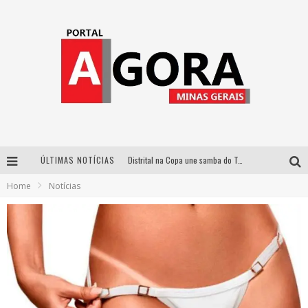
ÚLTIMAS NOTÍCIAS
Distrital na Copa une samba do Trem dos Onze, acervo do Museu do Mineirão e transmissão em 4K para duelo contra o Haiti
Home
Notícias
Votação popular no G1 vai definir qual artista do palco Talentos da Terra se apresentará no palco principal do Pedro Leopoldo Rodeio Show em 2027
Cidade Junina abre as portas para toda a família com a “Cidadezinha” neste sábado
Zeca Baleiro e Swami Jr. estreiam em Belo Horizonte o show em homenagem a Dolores Duran, marcando o encerramento da edição comemorativa dos dez anos do projeto “Uma voz, um instrumento”