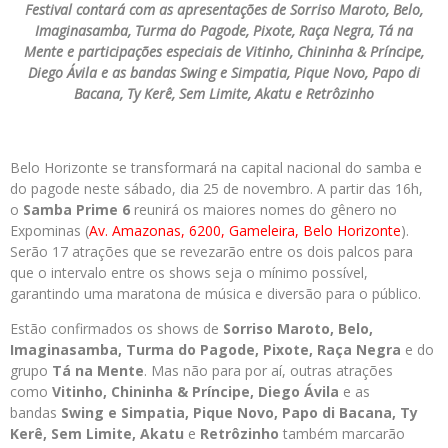
Festival contará com as apresentações de Sorriso Maroto, Belo,
Imaginasamba, Turma do Pagode, Pixote, Raça Negra, Tá na
Mente e participações especiais de Vitinho, Chininha & Príncipe,
Diego Ávila e as bandas Swing e Simpatia, Pique Novo, Papo di
Bacana, Ty Kerê, Sem Limite, Akatu e Retrôzinho
Belo Horizonte se transformará na capital nacional do samba e
do pagode neste sábado, dia 25 de novembro. A partir das 16h,
o
Samba Prime 6
reunirá os maiores nomes do gênero no
Expominas (
Av. Amazonas, 6200, Gameleira, Belo Horizonte
).
Serão 17 atrações que se revezarão entre os dois palcos para
que o intervalo entre os shows seja o mínimo possível,
garantindo uma maratona de música e diversão para o público.
Estão confirmados os shows de
Sorriso Maroto, Belo,
Imaginasamba, Turma do Pagode, Pixote, Raça Negra
e do
grupo
Tá na Mente
. Mas não para por aí, outras atrações
como
Vitinho, Chininha & Príncipe, Diego Ávila
e as
bandas
Swing e Simpatia, Pique Novo, Papo di Bacana, Ty
Kerê, Sem Limite, Akatu
e
Retrôzinho
também marcarão