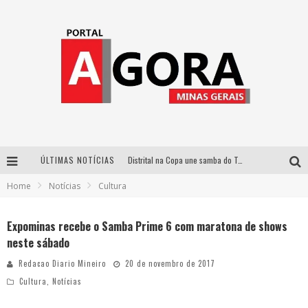
ÚLTIMAS NOTÍCIAS
Distrital na Copa une samba do Trem dos Onze, acervo do Museu do Mineirão e transmissão em 4K para duelo contra o Haiti
Home
Notícias
Cultura
Votação popular no G1 vai definir qual artista do palco Talentos da Terra se apresentará no palco principal do Pedro Leopoldo Rodeio Show em 2027
Cidade Junina abre as portas para toda a família com a “Cidadezinha” neste sábado
Expominas recebe o Samba Prime 6 com maratona de shows
neste sábado
Zeca Baleiro e Swami Jr. estreiam em Belo Horizonte o show em homenagem a Dolores Duran, marcando o encerramento da edição comemorativa dos dez anos do projeto “Uma voz, um instrumento”
Redacao Diario Mineiro
20 de novembro de 2017
Cultura
,
Notícias