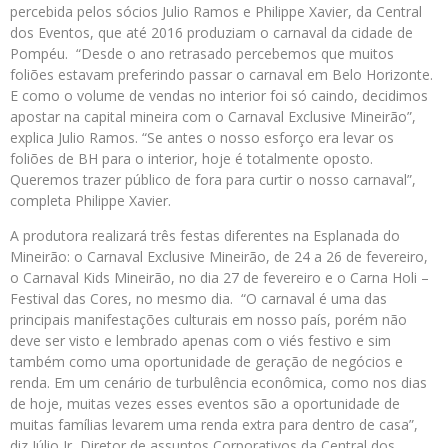
percebida pelos sócios Julio Ramos e Philippe Xavier, da Central
dos Eventos, que até 2016 produziam o carnaval da cidade de
Pompéu. “Desde o ano retrasado percebemos que muitos
foliões estavam preferindo passar o carnaval em Belo Horizonte.
E como o volume de vendas no interior foi só caindo, decidimos
apostar na capital mineira com o Carnaval Exclusive Mineirão”,
explica Julio Ramos. “Se antes o nosso esforço era levar os
foliões de BH para o interior, hoje é totalmente oposto.
Queremos trazer público de fora para curtir o nosso carnaval”,
completa Philippe Xavier.
A produtora realizará três festas diferentes na Esplanada do
Mineirão: o Carnaval Exclusive Mineirão, de 24 a 26 de fevereiro,
o Carnaval Kids Mineirão, no dia 27 de fevereiro e o Carna Holi –
Festival das Cores, no mesmo dia. “O carnaval é uma das
principais manifestações culturais em nosso país, porém não
deve ser visto e lembrado apenas com o viés festivo e sim
também como uma oportunidade de geração de negócios e
renda. Em um cenário de turbulência econômica, como nos dias
de hoje, muitas vezes esses eventos são a oportunidade de
muitas famílias levarem uma renda extra para dentro de casa”,
diz Júlio Jr, Diretor de assuntos Corporativos da Central dos