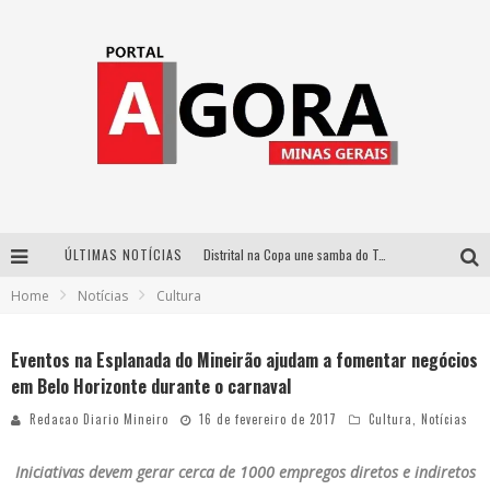
ÚLTIMAS NOTÍCIAS
Distrital na Copa une samba do Trem dos Onze, acervo do Museu do Mineirão e transmissão em 4K para duelo contra o Haiti
Home
Notícias
Cultura
Votação popular no G1 vai definir qual artista do palco Talentos da Terra se apresentará no palco principal do Pedro Leopoldo Rodeio Show em 2027
Cidade Junina abre as portas para toda a família com a “Cidadezinha” neste sábado
Eventos na Esplanada do Mineirão ajudam a fomentar negócios
em Belo Horizonte durante o carnaval
Zeca Baleiro e Swami Jr. estreiam em Belo Horizonte o show em homenagem a Dolores Duran, marcando o encerramento da edição comemorativa dos dez anos do projeto “Uma voz, um instrumento”
Redacao Diario Mineiro
16 de fevereiro de 2017
Cultura
,
Notícias
Iniciativas devem gerar cerca de 1000 empregos diretos e indiretos