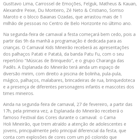
Gusttavo Lima, Carrossel de Emoções, Felguk, Matheus & Kauan,
Alexandre Peixe, Du Monteiro, Zé Neto & Cristiano, Sorriso
Maroto e o bloco Baianas Ozadas, que arrastou mais de 1
milhão de pessoas no Centro de Belo Horizonte no último ano.
Na segunda-feira de carnaval a festa começará bem cedo, pois a
partir das 9h da manhã a programação é dedicada para as
crianças. O Carnaval Kids Mineirão receberá as apresentações
dos palhaços Patati e Patatá, da banda Patu Fu, com o seu
repertório “Músicas de Brinquedo”, e o grupo Charanga das
Padês. A Esplanada do Mineirão terá ainda um espaço de
diversão mirim, com direito a piscina de bolinha, pula-pula,
mágico, palhaços, malabares, brincadeiras de rua, brinquedoteca
e a presença de diferentes personagens infantis e mascotes dos
times mineiros.
Ainda na segunda-feira de carnaval, 27 de fevereiro, a partir das
17h, pela primeira vez, a Esplanada do Mineirão receberá o
famoso Festival das Cores durante o carnaval: o Carna
Holi Mineirão, que trem atraído a atenção de adolescentes e
jovens, principalmente pelo principal diferencial da festa, que
conta com explosões de cores com um pó colorido que